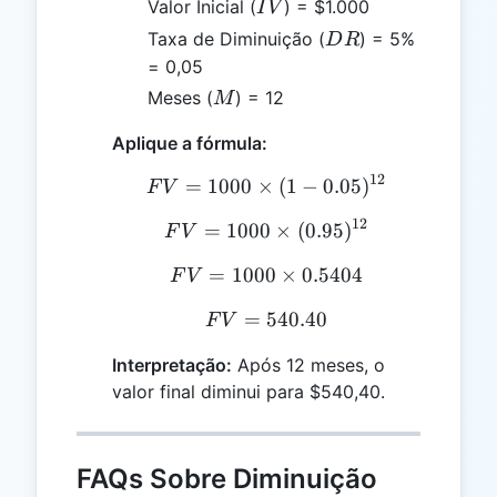
IV
Valor Inicial (
) = $1.000
I
V
DR
Taxa de Diminuição (
) = 5%
D
R
= 0,05
M
Meses (
) = 12
M
Aplique a fórmula:
12
=
1000
×
FV = 1000 \times (1 - 0
(
1
−
0.05
)
F
V
12
=
1000
FV = 1000 \times (0.95)
×
(
0.95
)
F
V
=
1000
FV = 1000 \times 0.540
×
0.5404
F
V
=
FV = 540.40
540.40
F
V
Interpretação:
Após 12 meses, o
valor final diminui para $540,40.
FAQs Sobre Diminuição