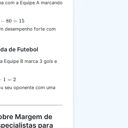
na com a Equipe A marcando
−
80
=
15
um desempenho forte com
ida de Futebol
a Equipe B marca 3 gols e
−
1
=
2
ou seu oponente com uma
sobre Margem de
pecialistas para