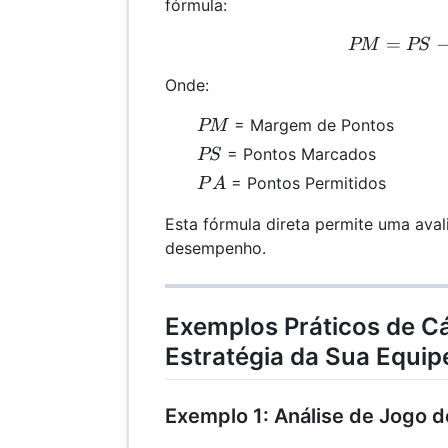
fórmula:
=
PM 
PM
PS
Onde:
PM
= Margem de Pontos
PM
PS
= Pontos Marcados
PS
PA
= Pontos Permitidos
P
A
Esta fórmula direta permite uma aval
desempenho.
Exemplos Práticos de Cá
Estratégia da Sua Equip
Exemplo 1: Análise de Jogo 