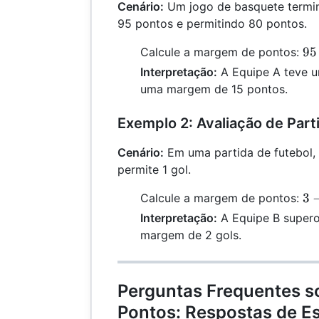
Cenário:
Um jogo de basquete termi
95 pontos e permitindo 80 pontos.
95
95
Calcule a margem de pontos:
-
Interpretação:
A Equipe A teve 
80
uma margem de 15 pontos.
=
15
Exemplo 2: Avaliação de Part
Cenário:
Em uma partida de futebol, 
permite 1 gol.
3
3
Calcule a margem de pontos:
-
Interpretação:
A Equipe B super
1
margem de 2 gols.
=
2
Perguntas Frequentes 
Pontos: Respostas de Es