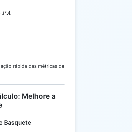
= PS - PA
−
P
A
iação rápida das métricas de
lculo: Melhore a
e
de Basquete