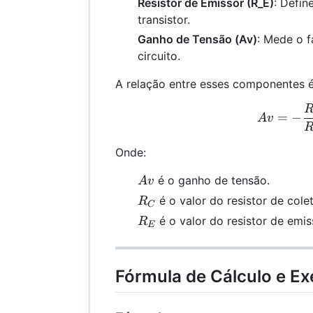
Resistor de Emissor (R_E)
: Defi
transistor.
Ganho de Tensão (Av)
: Mede o f
circuito.
A relação entre esses componentes é
Av 
=
−
A
v
Onde:
Av
é o ganho de tensão.
A
v
R_C
é o valor do resistor de col
R
C
R_E
é o valor do resistor de emi
R
E
Fórmula de Cálculo e E