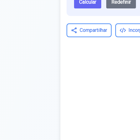
Calcular
Redefinir
Compartilhar
Incor