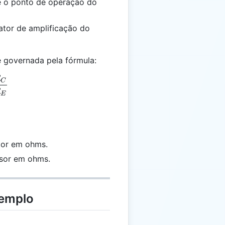
ne o ponto de operação do
ator de amplificação do
 governada pela fórmula:
R
= -\frac{R_C}{R_E}
C
R
E
etor em ohms.
ssor em ohms.
xemplo