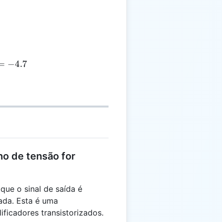
= -\frac{4700}{1000} = -4.7
=
−
4.7
ho de tensão for
que o sinal de saída é
rada. Esta é uma
ficadores transistorizados.