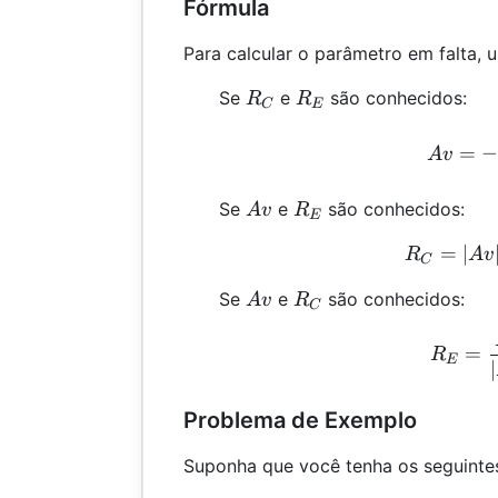
Fórmula
Para calcular o parâmetro em falta, u
R_C
R_E
Se
e
são conhecidos:
R
R
C
E
A
=
A
v
Av
R_E
Se
e
são conhecidos:
A
v
R
E
=
∣
R
R
A
v
C
Av
R_C
Se
e
são conhecidos:
A
v
R
C
R
=
R
E
∣
Problema de Exemplo
Suponha que você tenha os seguintes