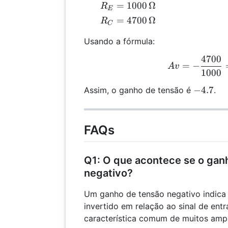
R_E =
=
1000
Ω
R
E
1000 \,
R_C =
=
4700
Ω
R
C
\Omega
4700 \,
Usando a fórmula:
\Omega
4700
Av 
=
−
A
v
1000
-4.7
−
4.7
Assim, o ganho de tensão é
.
FAQs
Q1: O que acontece se o gan
negativo?
Um ganho de tensão negativo indica 
invertido em relação ao sinal de ent
característica comum de muitos ampli