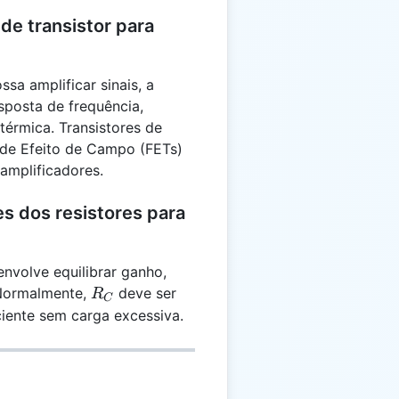
de transistor para
sa amplificar sinais, a
posta de frequência,
térmica. Transistores de
s de Efeito de Campo (FETs)
amplificadores.
s dos resistores para
envolve equilibrar ganho,
R_C
 Normalmente,
deve ser
R
C
iente sem carga excessiva.