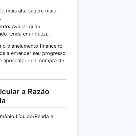
ão mais alta sugere maior
.
ento
: Avaliar quão
ndo renda em riqueza.
a o planejamento financeiro
uos a entender seu progresso
mo aposentadoria, compra de
lcular a Razão
da
rimônio Líquido/Renda é
R = \frac{PL}{R} \times 100