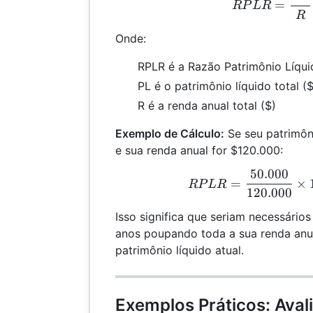
=
RP
L
R
R
Onde:
RPLR é a Razão Patrimônio Líqu
PL é o patrimônio líquido total ($
R é a renda anual total ($)
Exemplo de Cálculo:
Se seu patrimôni
e sua renda anual for $120.000:
50.000
RPL
=
×
RP
L
R
120.000
Isso significa que seriam necessári
anos poupando toda a sua renda anua
patrimônio líquido atual.
Exemplos Práticos: Aval