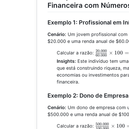
Financeira com Números
Exemplo 1: Profissional em In
Cenário:
Um jovem profissional com 
$20.000 e uma renda anual de $60.0
20.000
\frac{20.000}
×
100
=
Calcular a razão:
60.000
{60.000}
Insights:
Este indivíduo tem uma
\times 100 =
que está construindo riqueza, m
33,33\%
economias ou investimentos para
financeira.
Exemplo 2: Dono de Empresa
Cenário:
Um dono de empresa com um
$500.000 e uma renda anual de $100
500.000
\frac{500.000
×
100
Calcular a razão:
100.000