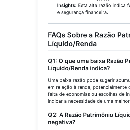
{100.000}
Insights:
Esta alta razão indica 
\times 100 =
e segurança financeira.
500\%
FAQs Sobre a Razão Pat
Líquido/Renda
Q1: O que uma baixa Razão P
Líquido/Renda indica?
Uma baixa razão pode sugerir acumul
em relação à renda, potencialmente 
falta de economias ou escolhas de in
indicar a necessidade de uma melhor 
Q2: A Razão Patrimônio Líqu
negativa?