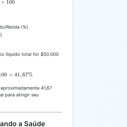
×
100
ido/Renda (%)
)
o líquido total for $50.000
R = \frac{50.000}{120.000} \times 100 = 41,67\%
100
=
41
,
67%
os aproximadamente 41,67
l para atingir seu
iando a Saúde