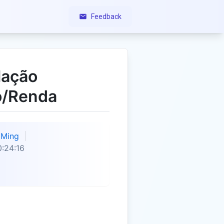
Feedback
lação
o/Renda
Ming
:24:16