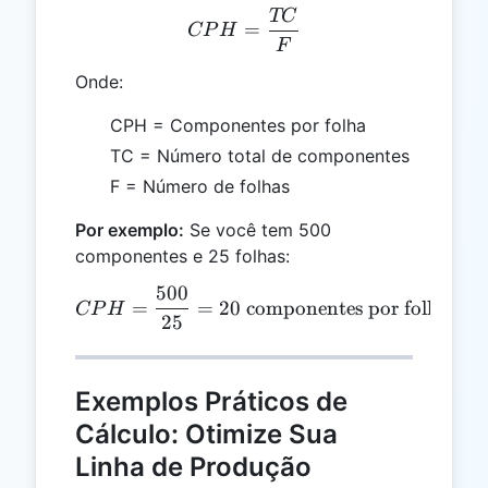
TC
CPH = \frac{TC}{F}
=
CP
H
F
Onde:
CPH = Componentes por folha
TC = Número total de componentes
F = Número de folhas
Por exemplo:
Se você tem 500
componentes e 25 folhas:
500
CPH = \frac{500}{25} = 2
=
=
20
componentes por folha
CP
H
25
Exemplos Práticos de
Cálculo: Otimize Sua
Linha de Produção