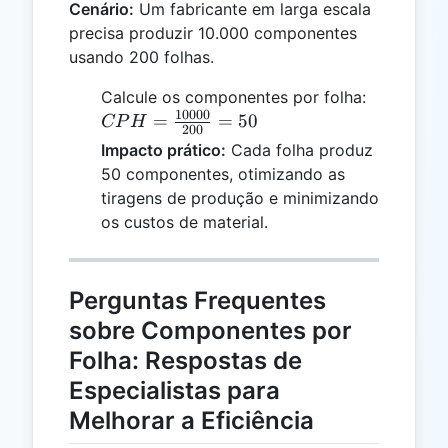
Cenário:
Um fabricante em larga escala
precisa produzir 10.000 componentes
usando 200 folhas.
CPH =
Calcule os componentes por folha:
10000
\frac{10
=
=
50
CP
H
200
{200} = 
Impacto prático:
Cada folha produz
50 componentes, otimizando as
tiragens de produção e minimizando
os custos de material.
Perguntas Frequentes
sobre Componentes por
Folha: Respostas de
Especialistas para
Melhorar a Eficiência