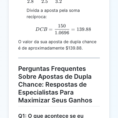
2.8
2.5
3.2
Divida a aposta pela soma
recíproca:
150
DCB = \frac{150}{1.06
=
=
139.88
D
CB
1.0696
O valor da sua aposta de dupla chance
é de aproximadamente $139.88.
Perguntas Frequentes
Sobre Apostas de Dupla
Chance: Respostas de
Especialistas Para
Maximizar Seus Ganhos
Q1: O que acontece se eu