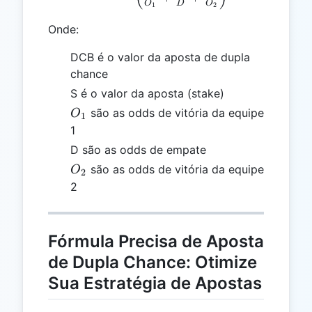
O
D
O
1
2
Onde:
DCB é o valor da aposta de dupla
chance
S é o valor da aposta (stake)
O_1
são as odds de vitória da equipe
O
1
1
D são as odds de empate
O_2
são as odds de vitória da equipe
O
2
2
Fórmula Precisa de Aposta
de Dupla Chance: Otimize
Sua Estratégia de Apostas