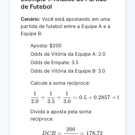
de Futebol
Cenário:
Você está apostando em uma
partida de futebol entre a Equipe A e a
Equipe B.
Aposta: $200
Odds de Vitória da Equipe A: 2.0
Odds de Empate: 3.5
Odds de Vitória da Equipe B: 3.0
Calcule a soma recíproca:
1
1
1
\frac{1}{2.0} + \frac{1
+
+
=
0.5
+
0.2857
+
0.3333
2.0
3.5
3.0
Divida a aposta pela soma
recíproca:
200
DCB = \frac{200}{1.11
=
=
178.72
D
CB