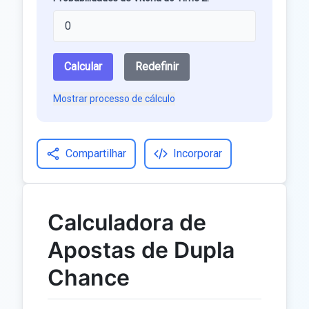
Calcular
Redefinir
Mostrar processo de cálculo
Compartilhar
Incorporar
Calculadora de
Apostas de Dupla
Chance