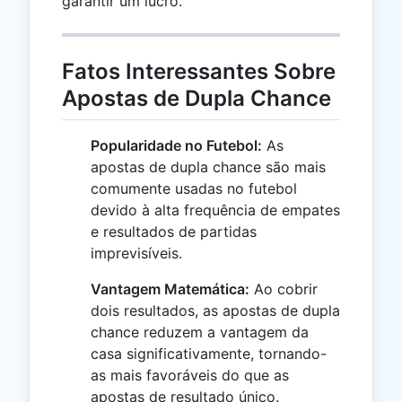
garantir um lucro.
Fatos Interessantes Sobre
Apostas de Dupla Chance
Popularidade no Futebol:
As
apostas de dupla chance são mais
comumente usadas no futebol
devido à alta frequência de empates
e resultados de partidas
imprevisíveis.
Vantagem Matemática:
Ao cobrir
dois resultados, as apostas de dupla
chance reduzem a vantagem da
casa significativamente, tornando-
as mais favoráveis do que as
apostas de resultado único.