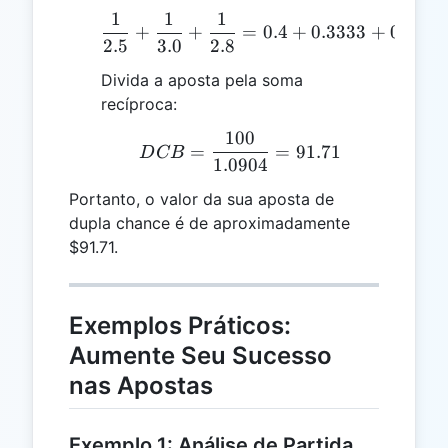
1
1
1
\frac{1}{2.5} + \frac{1
+
+
=
0.4
+
0.3333
+
0.3571
2.5
3.0
2.8
Divida a aposta pela soma
recíproca:
100
DCB = \frac{100}{1.09
=
=
91.71
D
CB
1.0904
Portanto, o valor da sua aposta de
dupla chance é de aproximadamente
$91.71.
Exemplos Práticos:
Aumente Seu Sucesso
nas Apostas
Exemplo 1: Análise de Partida