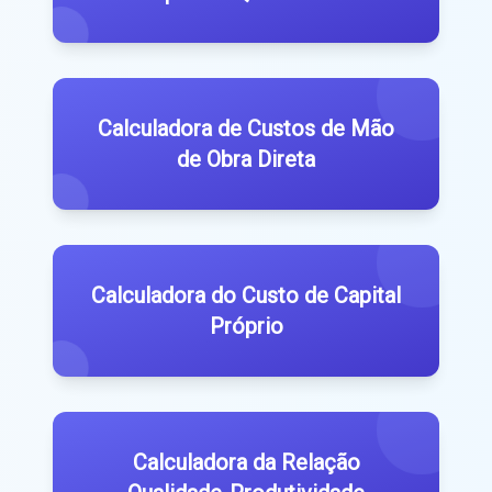
Calculadora de Custos de Mão
de Obra Direta
Calculadora do Custo de Capital
Próprio
Calculadora da Relação