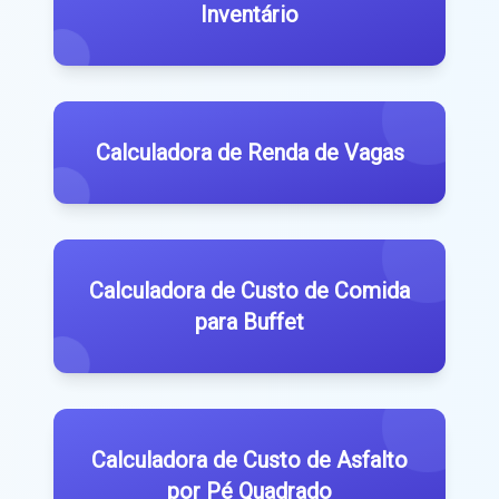
Inventário
Calculadora de Renda de Vagas
Calculadora de Custo de Comida
para Buffet
Calculadora de Custo de Asfalto
por Pé Quadrado