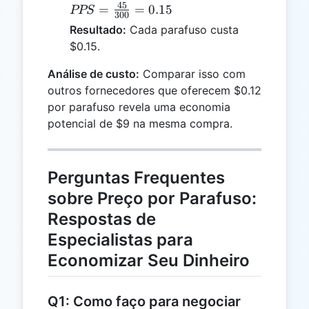
45
\frac{45}
=
=
0.15
PPS
300
{300} =
Resultado:
Cada parafuso custa
0.15
$0.15.
Análise de custo:
Comparar isso com
outros fornecedores que oferecem $0.12
por parafuso revela uma economia
potencial de $9 na mesma compra.
Perguntas Frequentes
sobre Preço por Parafuso:
Respostas de
Especialistas para
Economizar Seu Dinheiro
Q1: Como faço para negociar