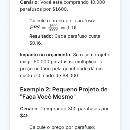
Cenário:
Você está comprando 10.000
parafusos por $1.600.
PPS =
Calcule o preço por parafuso:
1600
\frac{1600}
=
=
0.16
PPS
10000
{10000} =
Resultado:
Cada parafuso custa
0.16
$0.16.
Impacto no orçamento:
Se o seu projeto
exigir 50.000 parafusos, multiplicar o
preço unitário pela quantidade dá um
custo estimado de $8.000.
Exemplo 2: Pequeno Projeto de
"Faça Você Mesmo"
Cenário:
Comprando 300 parafusos por
$45.
PPS =
Calcule o preço por parafuso: