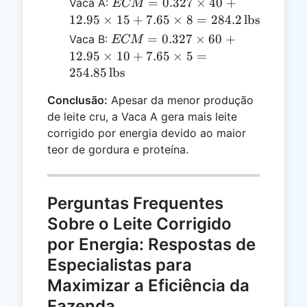
ECM =
=
0.327
×
40
+
Vaca A:
ECM
0.327
12.95
×
15
+
7.65
×
8
=
284.2
lbs
\times 40
ECM =
=
0.327
×
60
+
Vaca B:
ECM
+ 12.95
0.327
12.95
×
10
+
7.65
×
5
=
\times 15
\times 60
254.85
lbs
+ 7.65
+ 12.95
\times 8
Conclusão:
Apesar da menor produção
\times 10
= 284.2 \,
de leite cru, a Vaca A gera mais leite
+ 7.65
\text{lbs}
\times 5
corrigido por energia devido ao maior
= 254.85
teor de gordura e proteína.
\,
\text{lbs}
Perguntas Frequentes
Sobre o Leite Corrigido
por Energia: Respostas de
Especialistas para
Maximizar a Eficiência da
Fazenda