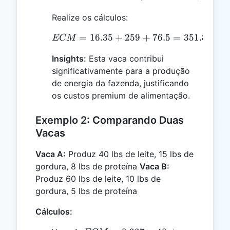
Realize os cálculos:
=
16.35
+
ECM = 16.35 + 259 + 76.
259
+
76.5
=
351.85
lbs
ECM
Insights:
Esta vaca contribui
significativamente para a produção
de energia da fazenda, justificando
os custos premium de alimentação.
Exemplo 2: Comparando Duas
Vacas
Vaca A:
Produz 40 lbs de leite, 15 lbs de
gordura, 8 lbs de proteína
Vaca B:
Produz 60 lbs de leite, 10 lbs de
gordura, 5 lbs de proteína
Cálculos: