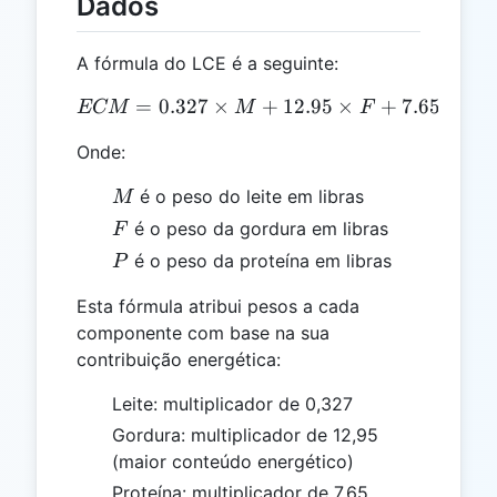
Dados
A fórmula do LCE é a seguinte:
=
0.327
×
ECM = 0.327 \times M + 1
+
12.95
×
+
7.65
×
ECM
M
F
P
Onde:
M
é o peso do leite em libras
M
F
é o peso da gordura em libras
F
P
é o peso da proteína em libras
P
Esta fórmula atribui pesos a cada
componente com base na sua
contribuição energética:
Leite: multiplicador de 0,327
Gordura: multiplicador de 12,95
(maior conteúdo energético)
Proteína: multiplicador de 7,65