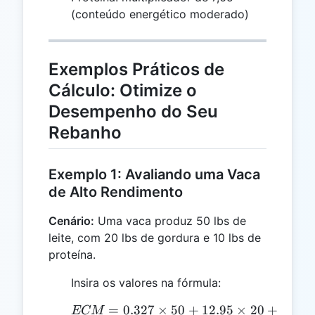
(conteúdo energético moderado)
Exemplos Práticos de
Cálculo: Otimize o
Desempenho do Seu
Rebanho
Exemplo 1: Avaliando uma Vaca
de Alto Rendimento
Cenário:
Uma vaca produz 50 lbs de
leite, com 20 lbs de gordura e 10 lbs de
proteína.
Insira os valores na fórmula:
=
0.327
×
ECM = 0.327 \times 50 +
50
+
12.95
×
20
+
7.65
ECM