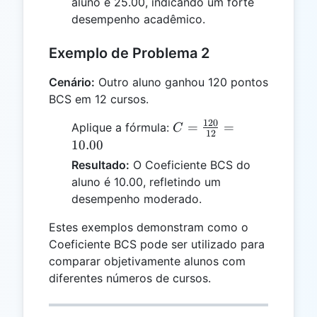
aluno é 25.00, indicando um forte
desempenho acadêmico.
Exemplo de Problema 2
Cenário:
Outro aluno ganhou 120 pontos
BCS em 12 cursos.
120
C =
=
=
Aplique a fórmula:
C
12
\frac{120}
10.00
{12} =
Resultado:
O Coeficiente BCS do
10.00
aluno é 10.00, refletindo um
desempenho moderado.
Estes exemplos demonstram como o
Coeficiente BCS pode ser utilizado para
comparar objetivamente alunos com
diferentes números de cursos.