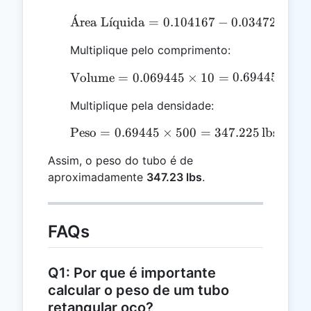
ˊ
\text{Área Líquida} = 0
A
rea L
ˊ
ı
quida
=
0.104167
−
0.034722
=
0
Multiplique pelo comprimento:
3
\text{Volume} = 0.06944
Volume
=
0.069445
×
10
=
0.69445
ft
Multiplique pela densidade:
Peso
=
0.69445
×
\text{Peso} = 0.69445 \t
500
=
347.225
lbs
Assim, o peso do tubo é de
aproximadamente
347.23 lbs
.
FAQs
Q1: Por que é importante
calcular o peso de um tubo
retangular oco?