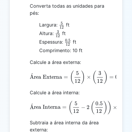
Converta todas as unidades para
pés:
5
\frac{5}
Largura:
ft
12
{12}
3
\frac{3}
Altura:
ft
12
{12}
0.5
\frac{0.5}
Espessura:
ft
12
{12}
Comprimento: 10 ft
Calcule a área externa:
5
3
\text{Área Externa} = \l
(
)
(
)
ˊ
A
rea Externa
=
×
=
0.1041
12
12
Calcule a área interna:
5
0.5
3
\text{Área Interna} = \l
(
(
)
)
(
ˊ
A
rea Interna
=
−
2
×
12
12
12
Subtraia a área interna da área
externa: