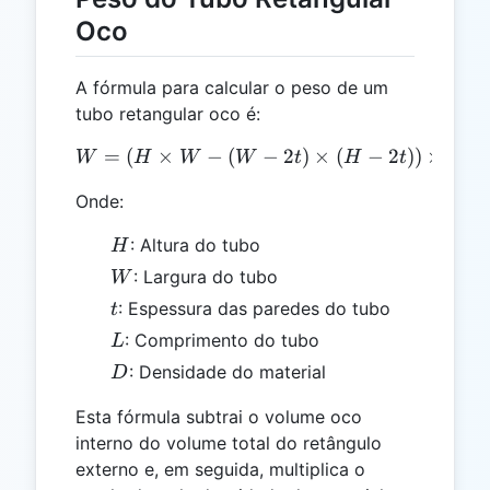
Oco
A fórmula para calcular o peso de um
tubo retangular oco é:
=
(
×
−
(
W = (H \times W - (W - 2t)
−
2
)
×
(
−
2
))
×
×
W
H
W
W
t
H
t
L
Onde:
H
: Altura do tubo
H
W
: Largura do tubo
W
t
: Espessura das paredes do tubo
t
L
: Comprimento do tubo
L
D
: Densidade do material
D
Esta fórmula subtrai o volume oco
interno do volume total do retângulo
externo e, em seguida, multiplica o