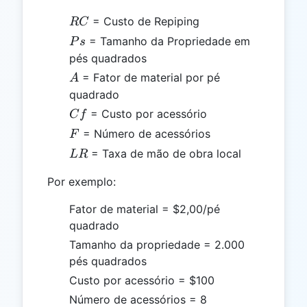
RC
= Custo de Repiping
RC
Ps
= Tamanho da Propriedade em
P
s
pés quadrados
A
= Fator de material por pé
A
quadrado
Cf
= Custo por acessório
C
f
F
= Número de acessórios
F
LR
= Taxa de mão de obra local
L
R
Por exemplo:
Fator de material = $2,00/pé
quadrado
Tamanho da propriedade = 2.000
pés quadrados
Custo por acessório = $100
Número de acessórios = 8