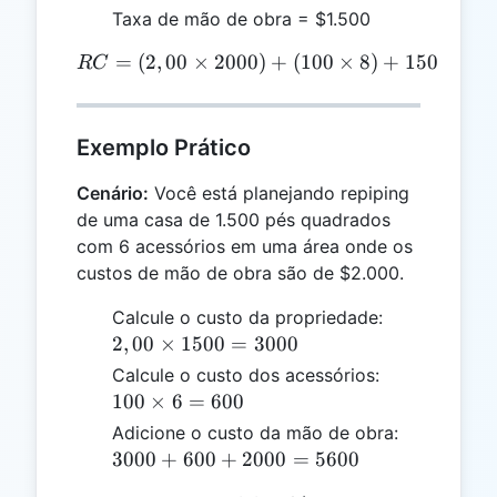
Taxa de mão de obra = $1.500
=
(
2
,
00
×
2000
RC = (2,00 \times 2000) +
)
+
(
100
×
8
)
+
1500
=
4
RC
Exemplo Prático
Cenário:
Você está planejando repiping
de uma casa de 1.500 pés quadrados
com 6 acessórios em uma área onde os
custos de mão de obra são de $2.000.
2,00
Calcule o custo da propriedade:
\times
2
,
00
×
1500
=
3000
1500
100
Calcule o custo dos acessórios:
=
\times
100
×
6
=
600
3000
6 =
3000
Adicione o custo da mão de obra:
600
+
3000
+
600
+
2000
=
5600
600