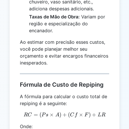
chuveiro, vaso sanitário, etc.,
adiciona despesas adicionais.
Taxas de Mão de Obra:
Variam por
região e especialização do
encanador.
Ao estimar com precisão esses custos,
você pode planejar melhor seu
orçamento e evitar encargos financeiros
inesperados.
Fórmula de Custo de Repiping
A fórmula para calcular o custo total de
repiping é a seguinte:
=
(
×
)
+
RC = (Ps \times A) + (Cf 
(
×
)
+
RC
P
s
A
C
f
F
L
R
Onde: