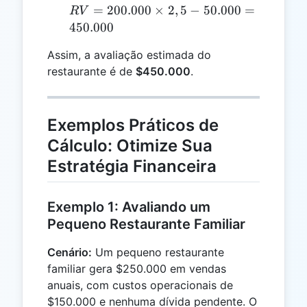
-
RV =
=
200.000
×
2
,
5
−
50.000
=
R
V
300.000
200.000
450.000
=
\times
200.000
Assim, a avaliação estimada do
2,5 -
restaurante é de
$450.000
.
50.000
=
450.000
Exemplos Práticos de
Cálculo: Otimize Sua
Estratégia Financeira
Exemplo 1: Avaliando um
Pequeno Restaurante Familiar
Cenário:
Um pequeno restaurante
familiar gera $250.000 em vendas
anuais, com custos operacionais de
$150.000 e nenhuma dívida pendente. O