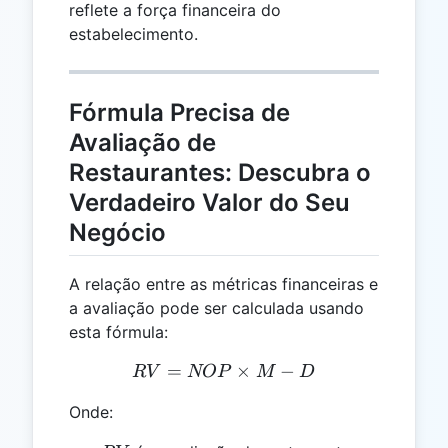
reflete a força financeira do
estabelecimento.
Fórmula Precisa de
Avaliação de
Restaurantes: Descubra o
Verdadeiro Valor do Seu
Negócio
A relação entre as métricas financeiras e
a avaliação pode ser calculada usando
esta fórmula:
=
RV = NOP \times M - D
×
−
R
V
NOP
M
D
Onde: