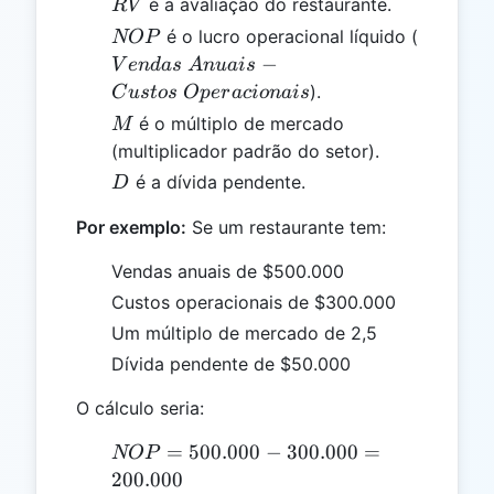
RV
é a avaliação do restaurante.
R
V
NOP
Vendas
é o lucro operacional líquido (
NOP
Anuais -
−
V
e
n
d
a
s
A
n
u
ai
s
Custos\
).
C
u
s
t
os
Op
er
a
c
i
o
nai
s
Operaci
M
é o múltiplo de mercado
M
(multiplicador padrão do setor).
D
é a dívida pendente.
D
Por exemplo:
Se um restaurante tem:
Vendas anuais de $500.000
Custos operacionais de $300.000
Um múltiplo de mercado de 2,5
Dívida pendente de $50.000
O cálculo seria:
NOP =
=
500.000
−
300.000
=
NOP
500.000
200.000