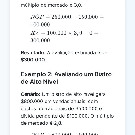
múltiplo de mercado é 3,0.
NOP =
=
250.000
−
150.000
=
NOP
250.000
100.000
-
RV =
=
100.000
×
3
,
0
−
0
=
R
V
150.000
100.000
300.000
=
\times
100.000
Resultado:
A avaliação estimada é de
3,0 - 0
$300.000
.
=
300.000
Exemplo 2: Avaliando um Bistro
de Alto Nível
Cenário:
Um bistro de alto nível gera
$800.000 em vendas anuais, com
custos operacionais de $500.000 e
dívida pendente de $100.000. O múltiplo
de mercado é 2,8.
NOP =