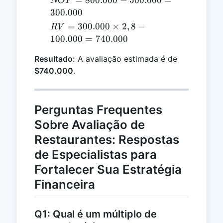
=
800.000
−
500.000
=
NOP
800.000
300.000
-
RV =
=
300.000
×
2
,
8
−
R
V
500.000
300.000
100.000
=
740.000
=
\times
300.000
Resultado:
A avaliação estimada é de
2,8 -
$740.000
.
100.000
=
740.000
Perguntas Frequentes
Sobre Avaliação de
Restaurantes: Respostas
de Especialistas para
Fortalecer Sua Estratégia
Financeira
Q1: Qual é um múltiplo de