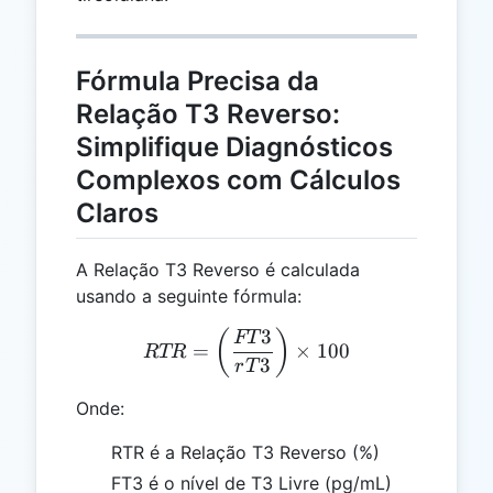
Fórmula Precisa da
Relação T3 Reverso:
Simplifique Diagnósticos
Complexos com Cálculos
Claros
A Relação T3 Reverso é calculada
usando a seguinte fórmula:
3
RTR = \left(\frac{FT3}{r
(
)
FT
=
×
100
RTR
3
r
T
Onde:
RTR é a Relação T3 Reverso (%)
FT3 é o nível de T3 Livre (pg/mL)