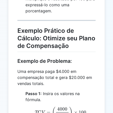
expressá-lo como uma
porcentagem.
Exemplo Prático de
Cálculo: Otimize seu Plano
de Compensação
Exemplo de Problema:
Uma empresa paga $4.000 em
compensação total e gera $20.000 em
vendas totais.
Passo 1:
Insira os valores na
fórmula.
4000
TCV = \left(\frac{4000}
(
)
=
×
100
TC
V