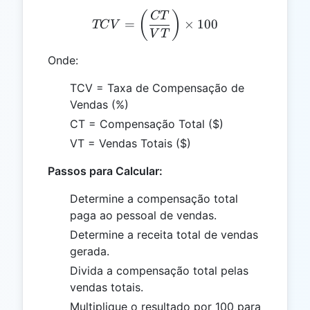
TCV = \left(\frac{CT}{VT
(
)
CT
=
×
100
TC
V
V
T
Onde:
TCV = Taxa de Compensação de
Vendas (%)
CT = Compensação Total ($)
VT = Vendas Totais ($)
Passos para Calcular:
Determine a compensação total
paga ao pessoal de vendas.
Determine a receita total de vendas
gerada.
Divida a compensação total pelas
vendas totais.
Multiplique o resultado por 100 para