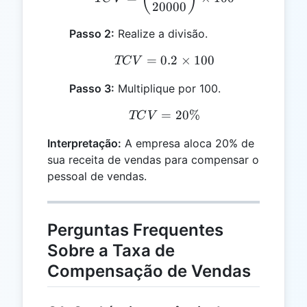
20000
Passo 2:
Realize a divisão.
=
0.2
TCV = 0.2 \times 100
×
100
TC
V
Passo 3:
Multiplique por 100.
=
TCV = 20\%
20%
TC
V
Interpretação:
A empresa aloca 20% de
sua receita de vendas para compensar o
pessoal de vendas.
Perguntas Frequentes
Sobre a Taxa de
Compensação de Vendas