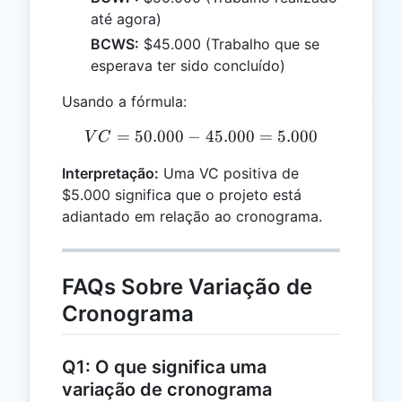
até agora)
BCWS:
$45.000 (Trabalho que se
esperava ter sido concluído)
Usando a fórmula:
=
50.000
−
VC = 50.000 - 45.000 = 5.
45.000
=
5.000
V
C
Interpretação:
Uma VC positiva de
$5.000 significa que o projeto está
adiantado em relação ao cronograma.
FAQs Sobre Variação de
Cronograma
Q1: O que significa uma
variação de cronograma