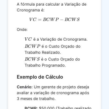
A fórmula para calcular a Variação de
Cronograma é:
=
VC = BCWP - BCWS
−
V
C
BC
W
P
BC
W
S
Onde:
VC
é a Variação de Cronograma.
V
C
BCWP
é o Custo Orçado do
BC
W
P
Trabalho Realizado.
BCWS
é o Custo Orçado do
BC
W
S
Trabalho Programado.
Exemplo de Cálculo
Cenário:
Um gerente de projeto deseja
avaliar a variação de cronograma após
3 meses de trabalho.
BCWP:
$50.000 (Trabalho realizado