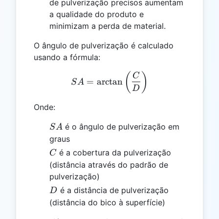
de pulverização precisos aumentam
a qualidade do produto e
minimizam a perda de material.
O ângulo de pulverização é calculado
usando a fórmula:
SA = \arctan\left(\frac{
(
)
C
=
a
r
c
t
a
n
S
A
D
Onde:
SA
é o ângulo de pulverização em
S
A
graus
C
é a cobertura da pulverização
C
(distância através do padrão de
pulverização)
D
é a distância de pulverização
D
(distância do bico à superfície)