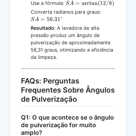
SA =
=
a
r
c
t
a
n
(
12/8
)
Use a fórmula:
S
A
\arctan(12
SA =
Converta radianos para graus:
/ 8)
∘
56.31^\circ
=
56.3
1
S
A
Resultado:
A lavadora de alta
pressão produz um ângulo de
pulverização de aproximadamente
56,31 graus, otimizando a eficiência
da limpeza.
FAQs: Perguntas
Frequentes Sobre Ângulos
de Pulverização
Q1: O que acontece se o ângulo
de pulverização for muito
amplo?