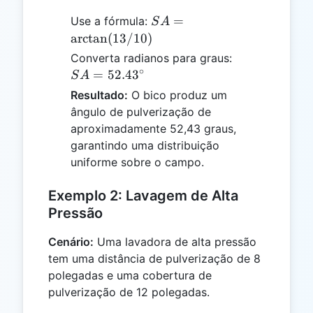
SA =
=
Use a fórmula:
S
A
\arctan(13
a
r
c
t
a
n
(
13/10
)
/ 10)
SA =
Converta radianos para graus:
∘
52.43^\circ
=
52.4
3
S
A
Resultado:
O bico produz um
ângulo de pulverização de
aproximadamente 52,43 graus,
garantindo uma distribuição
uniforme sobre o campo.
Exemplo 2: Lavagem de Alta
Pressão
Cenário:
Uma lavadora de alta pressão
tem uma distância de pulverização de 8
polegadas e uma cobertura de
pulverização de 12 polegadas.