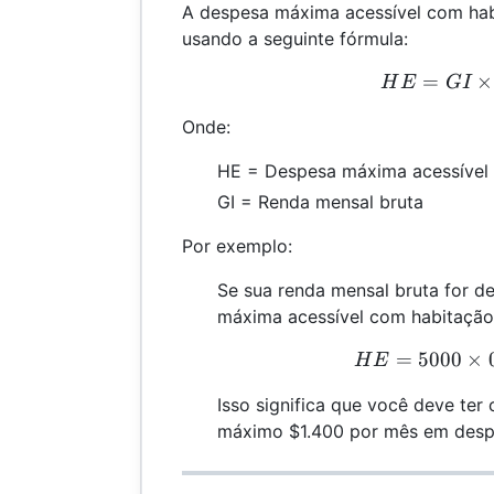
A despesa máxima acessível com hab
usando a seguinte fórmula:
=
HE 
×
H
E
G
I
Onde:
HE = Despesa máxima acessível
GI = Renda mensal bruta
Por exemplo:
Se sua renda mensal bruta for d
máxima acessível com habitação 
=
5000
×
H
H
E
Isso significa que você deve ter
máximo $1.400 por mês em desp