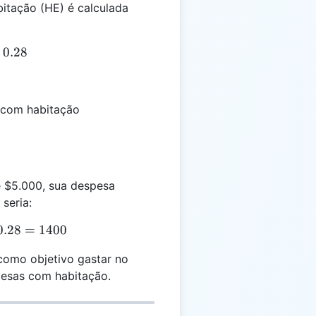
itação (HE) é calculada
= GI \times 0.28
0.28
 com habitação
e $5.000, sua despesa
seria:
E = 5000 \times 0.28 = 1400
0.28
=
1400
 como objetivo gastar no
esas com habitação.