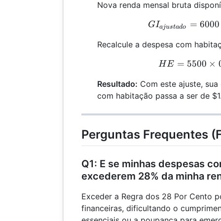
Nova renda mensal bruta disponí
=
6000
G
G
I
aj
u
s
t
a
d
o
Recalcule a despesa com habita
=
5500
×
H
H
E
Resultado:
Com este ajuste, sua
com habitação passa a ser de $1
Perguntas Frequentes (
Q1: E se minhas despesas co
excederem 28% da minha re
Exceder a Regra dos 28 Por Cento po
financeiras, dificultando o cumprime
essenciais ou a poupança para emerg