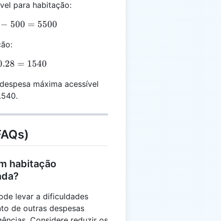
vel para habitação:
I_{ajustado} = 6000 - 500 = 5500
−
500
=
5500
ção:
E = 5500 \times 0.28 = 1540
0.28
=
1540
 despesa máxima acessível
.540.
FAQs)
m habitação
nda?
de levar a dificuldades
nto de outras despesas
ências. Considere reduzir os