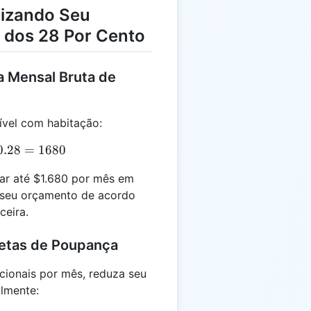
mizando Seu
 dos 28 Por Cento
a Mensal Bruta de
ível com habitação:
E = 6000 \times 0.28 = 1680
0.28
=
1680
r até $1.680 por mês em
 seu orçamento de acordo
ceira.
Metas de Poupança
cionais por mês, reduza seu
lmente: