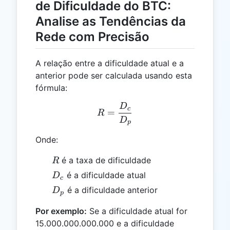
de Dificuldade do BTC:
Analise as Tendências da
Rede com Precisão
A relação entre a dificuldade atual e a
anterior pode ser calculada usando esta
fórmula:
D
R = \frac{D_c}{D_p}
c
=
R
D
p
Onde:
R
é a taxa de dificuldade
R
D_c
é a dificuldade atual
D
c
D_p
é a dificuldade anterior
D
p
Por exemplo:
Se a dificuldade atual for
15.000.000.000.000 e a dificuldade