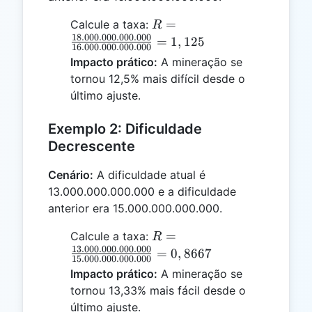
R =
=
Calcule a taxa:
R
\frac{18.000.000.000.000}
18.000.000.000.000
=
1
,
125
16.000.000.000.000
{16.000.000.000.000} =
Impacto prático:
A mineração se
1,125
tornou 12,5% mais difícil desde o
último ajuste.
Exemplo 2: Dificuldade
Decrescente
Cenário:
A dificuldade atual é
13.000.000.000.000 e a dificuldade
anterior era 15.000.000.000.000.
R =
=
Calcule a taxa:
R
\frac{13.000.000.000.000}
13.000.000.000.000
=
0
,
8667
15.000.000.000.000
{15.000.000.000.000} =
Impacto prático:
A mineração se
0,8667
tornou 13,33% mais fácil desde o
último ajuste.