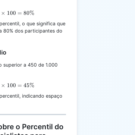
×
100
=
80%
{800}
ercentil, o que significa que
ht)
a 80% dos participantes do
=
io
superior a 450 de 1.000
×
100
=
45%
{450}
percentil, indicando espaço
ht)
=
bre o Percentil do