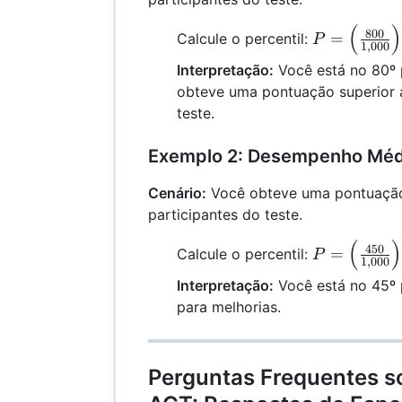
(
)
P =
800
=
Calcule o percentil:
P
1
,
000
\left(\frac
Interpretação:
Você está no 80º p
{1,000}\rig
obteve uma pontuação superior 
\times 100 
teste.
80\%
Exemplo 2: Desempenho Méd
Cenário:
Você obteve uma pontuação 
participantes do teste.
(
)
P =
450
=
Calcule o percentil:
P
1
,
000
\left(\frac
Interpretação:
Você está no 45º 
{1,000}\rig
para melhorias.
\times 100 
45\%
Perguntas Frequentes so