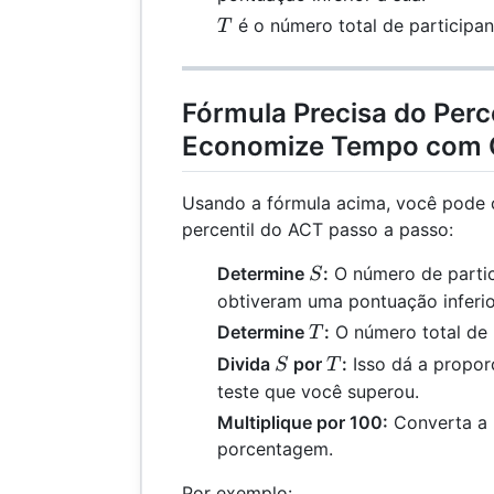
T
é o número total de participan
T
Fórmula Precisa do Perc
Economize Tempo com C
Usando a fórmula acima, você pode c
percentil do ACT passo a passo:
S
Determine
:
O número de partic
S
obtiveram uma pontuação inferio
T
Determine
:
O número total de p
T
S
T
Divida
por
:
Isso dá a propor
S
T
teste que você superou.
Multiplique por 100:
Converta a
porcentagem.
Por exemplo: