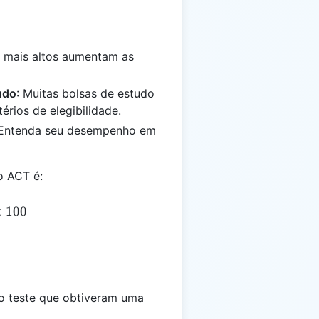
s mais altos aumentam as
udo
: Muitas bolsas de estudo
rios de elegibilidade.
 Entenda seu desempenho em
o ACT é:
 \left(\frac{S}{T}\right) \times 100
×
100
o teste que obtiveram uma