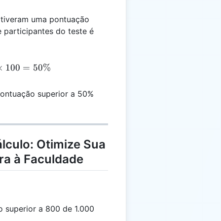
obtiveram uma pontuação
e participantes do teste é
 = \left(\frac{500}{1,000}\right) \times 100 = 50\%
×
100
=
50%
pontuação superior a 50%
lculo: Otimize Sua
ra à Faculdade
superior a 800 de 1.000