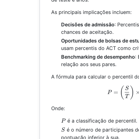
As principais implicações incluem:
Decisões de admissão
: Percenti
chances de aceitação.
Oportunidades de bolsas de est
usam percentis do ACT como crité
Benchmarking de desempenho
:
relação aos seus pares.
A fórmula para calcular o percentil d
P =
(
)
S
=
P
T
Onde:
P
é a classificação de percentil.
P
S
é o número de participantes d
S
pontuação inferior à sua.