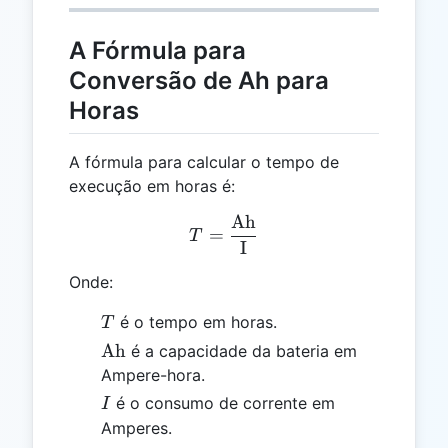
A Fórmula para
Conversão de Ah para
Horas
A fórmula para calcular o tempo de
execução em horas é:
Ah
T = \frac{\text{Ah}}{\te
=
T
I
Onde:
T
é o tempo em horas.
T
\text{Ah}
Ah
é a capacidade da bateria em
Ampere-hora.
I
é o consumo de corrente em
I
Amperes.