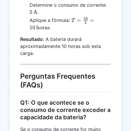
5 \,
Determine o consumo de corrente:
\text{A}
5
A
.
50
T =
=
=
Aplique a fórmula:
T
5
\frac{50}
10
horas
.
{5} = 10 \,
Resultado:
A bateria durará
\text{horas}
aproximadamente 10 horas sob esta
carga.
Perguntas Frequentes
(FAQs)
Q1: O que acontece se o
consumo de corrente exceder a
capacidade da bateria?
Se o consumo de corrente for muito