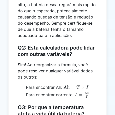
alto, a bateria descarregará mais rápido
do que o esperado, potencialmente
causando quedas de tensão e redução
do desempenho. Sempre certifique-se
de que a bateria tenha o tamanho
adequado para a aplicação.
Q2: Esta calculadora pode lidar
com outras variáveis?
Sim! Ao reorganizar a fórmula, você
pode resolver qualquer variável dados
os outros:
\text{Ah}
Ah
=
×
Para encontrar Ah:
.
T
I
= T
Ah
I =
=
Para encontrar corrente:
.
I
T
\times I
\frac{\text{Ah}}
{T}
Q3: Por que a temperatura
afeta a vida útil da bateria?