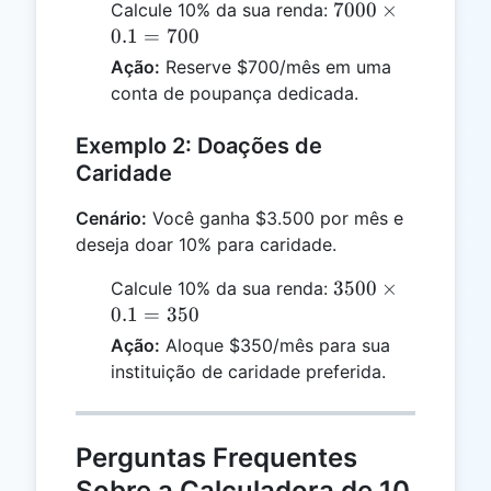
7000
7000
×
Calcule 10% da sua renda:
\times
0.1
=
700
0.1 =
Ação:
Reserve $700/mês em uma
700
conta de poupança dedicada.
Exemplo 2: Doações de
Caridade
Cenário:
Você ganha $3.500 por mês e
deseja doar 10% para caridade.
3500
3500
×
Calcule 10% da sua renda:
\times
0.1
=
350
0.1 =
Ação:
Aloque $350/mês para sua
350
instituição de caridade preferida.
Perguntas Frequentes
Sobre a Calculadora de 10