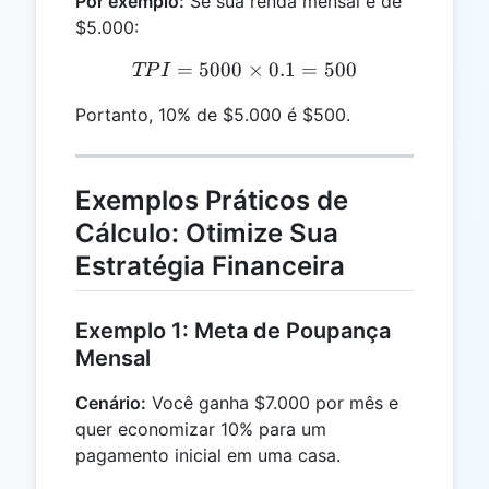
Por exemplo:
Se sua renda mensal é de
$5.000:
=
5000
TPI = 5000 \times 0.1 = 
×
0.1
=
500
TP
I
Portanto, 10% de $5.000 é $500.
Exemplos Práticos de
Cálculo: Otimize Sua
Estratégia Financeira
Exemplo 1: Meta de Poupança
Mensal
Cenário:
Você ganha $7.000 por mês e
quer economizar 10% para um
pagamento inicial em uma casa.