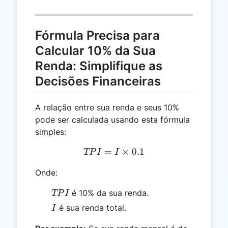
Fórmula Precisa para
Calcular 10% da Sua
Renda: Simplifique as
Decisões Financeiras
A relação entre sua renda e seus 10%
pode ser calculada usando esta fórmula
simples:
=
TPI = I \times 0.1
×
0.1
TP
I
I
Onde:
TPI
é 10% da sua renda.
TP
I
I
é sua renda total.
I