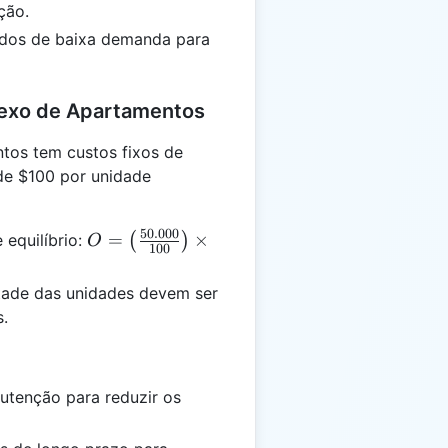
ção.
odos de baixa demanda para
lexo de Apartamentos
os tem custos fixos de
de $100 por unidade
50.000
O =
=
×
 equilíbrio:
(
)
O
100
\left(\frac{50.000}
{100}\right)
ade das unidades devem ser
\times 100 = 50\%
s.
utenção para reduzir os