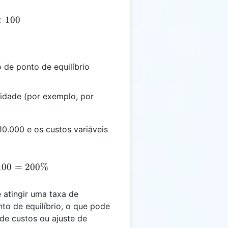
 \left(\frac{F}{V}\right) \times 100
×
100
de ponto de equilíbrio
nidade (por exemplo, por
0.000 e os custos variáveis
 \left(\frac{10.000}{50}\right) \times 100 = 200\%
100
=
200%
e atingir uma taxa de
to de equilíbrio, o que pode
de custos ou ajuste de