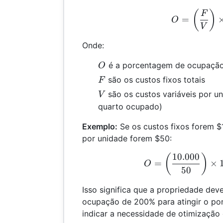
O =
(
)
F
=
O
V
Onde:
O
é a porcentagem de ocupação 
O
F
são os custos fixos totais
F
V
são os custos variáveis por u
V
quarto ocupado)
Exemplo:
Se os custos fixos forem $1
por unidade forem $50:
10.000
O =
(
)
=
×
O
50
Isso significa que a propriedade dev
ocupação de 200% para atingir o pon
indicar a necessidade de otimização 