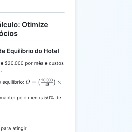
lculo: Otimize
ócios
e Equilíbrio do Hotel
de $20.000 por mês e custos
.
20.000
O =
=
×
 equilíbrio:
(
)
O
40
\left(\frac{20.000}
{40}\right) \times
 manter pelo menos 50% de
100 = 50\%
para atingir