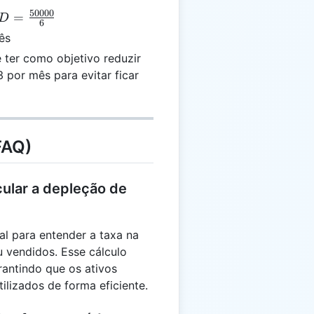
50000
D =
=
D
6
frac{50000}
ês
6}
ter como objetivo reduzir
 por mês para evitar ficar
FAQ)
cular a depleção de
al para entender a taxa na
u vendidos. Esse cálculo
rantindo que os ativos
lizados de forma eficiente.