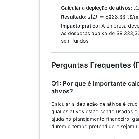
A
Calcular a depleção de ativos:
A
\
AD =
=
8333.33
Resultado:
\$/m
A
D
{
8333.33
Impacto prático:
A empresa deve 
as despesas abaixo de $8.333,33
sem fundos.
Perguntas Frequentes (
Q1: Por que é importante cal
ativos?
Calcular a depleção de ativos é cruci
qual os ativos estão sendo usados o
ajuda no planejamento financeiro, ga
durem o tempo pretendido e sejam uti