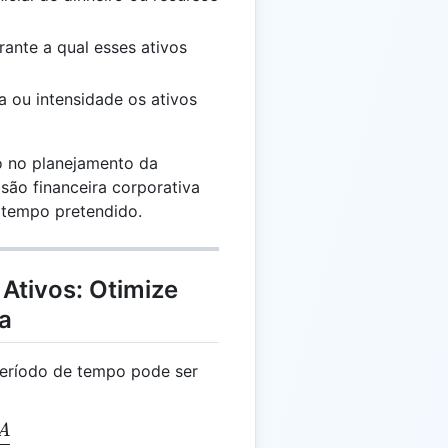
rante a qual esses ativos
a ou intensidade os ativos
o no planejamento da
são financeira corporativa
 tempo pretendido.
Ativos: Otimize
ra
 período de tempo pode ser
A
= \frac{TA}{P}