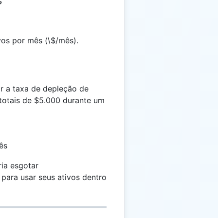
P
vos por mês (\$/mês).
r a taxa de depleção de
 totais de $5.000 durante um
ês
ria esgotar
para usar seus ativos dentro