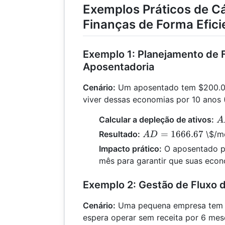
Exemplos Práticos de Cá
Finanças de Forma Efici
Exemplo 1: Planejamento de 
Aposentadoria
Cenário:
Um aposentado tem $200.0
viver dessas economias por 10 anos 
A
Calcular a depleção de ativos:
A
\
AD =
=
1666.67
Resultado:
\$/m
A
D
{
1666.67
Impacto prático:
O aposentado pr
mês para garantir que suas econ
Exemplo 2: Gestão de Fluxo d
Cenário:
Uma pequena empresa tem 
espera operar sem receita por 6 mes