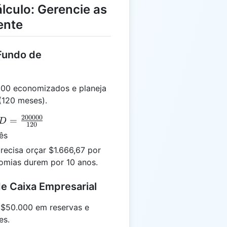
lculo: Gerencie as
ente
Fundo de
00 economizados e planeja
(120 meses).
200000
D =
=
D
120
frac{200000}
ês
120}
ecisa orçar $1.666,67 por
omias durem por 10 anos.
e Caixa Empresarial
$50.000 em reservas e
es.