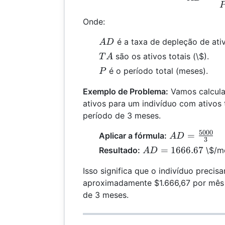
Onde:
AD
é a taxa de depleção de ati
A
D
TA
são os ativos totais (\$).
T
A
P
é o período total (meses).
P
Exemplo de Problema:
Vamos calcula
ativos para um indivíduo com ativos
período de 3 meses.
5000
AD =
=
Aplicar a fórmula:
A
D
3
\frac{5000}
AD =
=
1666.67
Resultado:
\$/m
A
D
{3}
1666.67
Isso significa que o indivíduo precisa
aproximadamente $1.666,67 por mês 
de 3 meses.