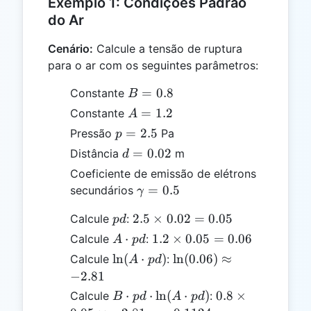
Exemplo 1: Condições Padrão
do Ar
Cenário:
Calcule a tensão de ruptura
para o ar com os seguintes parâmetros:
B
=
0.8
Constante
B
=
A
=
1.2
Constante
A
0.8
=
p
=
2.5
Pressão
Pa
p
1.2
=
d =
=
0.02
Distância
m
d
2.5
0.02
Coeficiente de emissão de elétrons
\gamma
=
0.5
secundários
γ
= 0.5
pd
2.5
2.5
×
0.02
=
0.05
Calcule
:
p
d
\times
A
1.2
⋅
1.2
×
0.05
=
0.06
Calcule
:
A
p
d
0.02
\cdot
\times
\ln(A
\ln(0.06)
l
n
(
⋅
)
l
n
(
0.06
)
≈
Calcule
:
A
p
d
=
pd
0.05
\cdot
\approx
−
2.81
0.05
=
pd)
-2.81
B
0.8
⋅
⋅
l
n
(
⋅
)
0.8
×
Calcule
:
B
p
d
A
p
d
0.06