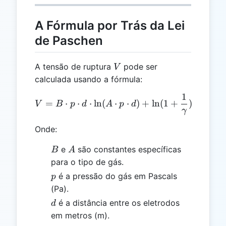
A Fórmula por Trás da Lei
de Paschen
V
A tensão de ruptura
pode ser
V
calculada usando a fórmula:
1
V = B \cdot p \cdot d \cd
=
⋅
⋅
⋅
l
n
(
⋅
⋅
)
+
l
n
(
1
+
)
V
B
p
d
A
p
d
γ
Onde:
B
A
e
são constantes específicas
B
A
para o tipo de gás.
p
é a pressão do gás em Pascals
p
(Pa).
d
é a distância entre os eletrodos
d
em metros (m).