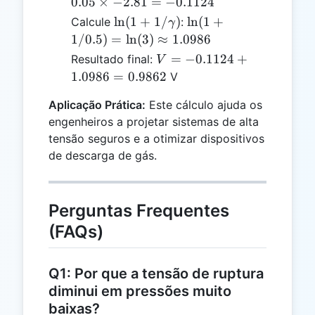
\cdot
\times
0.05
×
−
2.81
=
−
0.1124
pd
0.05
\ln(1 +
\ln(1 +
l
n
(
1
+
1/
)
l
n
(
1
+
Calcule
:
γ
\cdot
\times
1/\gamma)
1/0.5)
1/0.5
)
=
l
n
(
3
)
≈
1.0986
\ln(A
-2.81 =
=
V =
=
−
0.1124
+
Resultado final:
V
\cdot
-0.1124
\ln(3)
-0.1124
1.0986
=
0.9862
V
pd)
\approx
+
1.0986
Aplicação Prática:
Este cálculo ajuda os
1.0986
engenheiros a projetar sistemas de alta
=
tensão seguros e a otimizar dispositivos
0.9862
de descarga de gás.
Perguntas Frequentes
(FAQs)
Q1: Por que a tensão de ruptura
diminui em pressões muito
baixas?