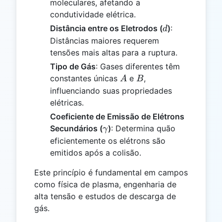
moleculares, afetando a
condutividade elétrica.
d
Distância entre os Eletrodos (
)
:
d
Distâncias maiores requerem
tensões mais altas para a ruptura.
Tipo de Gás
: Gases diferentes têm
A
B
constantes únicas
e
,
A
B
influenciando suas propriedades
elétricas.
Coeficiente de Emissão de Elétrons
\gamma
Secundários (
)
: Determina quão
γ
eficientemente os elétrons são
emitidos após a colisão.
Este princípio é fundamental em campos
como física de plasma, engenharia de
alta tensão e estudos de descarga de
gás.