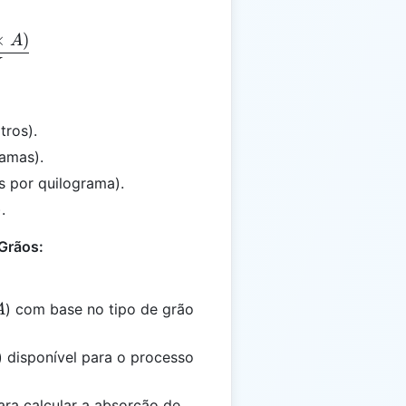
×
)
= \frac{(W \times A)}{V}
A
tros).
amas).
s por quilograma).
.
Grãos:
A
) com base no tipo de grão
A
) disponível para o processo
para calcular a absorção de