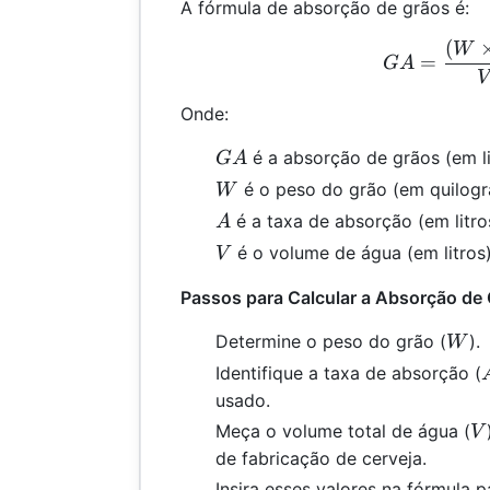
A fórmula de absorção de grãos é:
(
GA 
W
=
G
A
V
Onde:
GA
é a absorção de grãos (em li
G
A
W
é o peso do grão (em quilogr
W
A
é a taxa de absorção (em litro
A
V
é o volume de água (em litros)
V
Passos para Calcular a Absorção de 
W
Determine o peso do grão (
).
W
Identifique a taxa de absorção (
usado.
V
Meça o volume total de água (
V
de fabricação de cerveja.
Insira esses valores na fórmula 