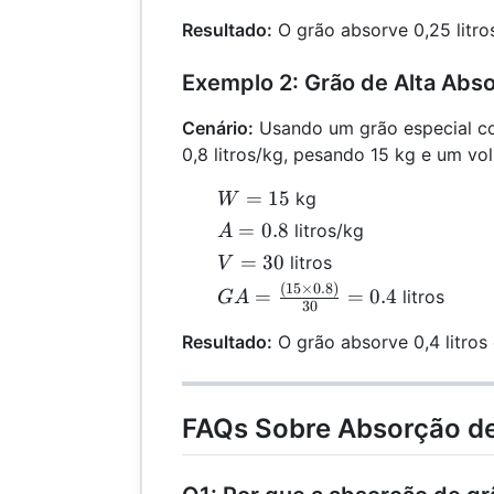
20
\frac{(10
Resultado:
O grão absorve 0,25 litro
\times
0.5)}
Exemplo 2: Grão de Alta Abs
{20} =
0.25
Cenário:
Usando um grão especial c
0,8 litros/kg, pesando 15 kg e um vo
W
=
15
kg
W
=
A
=
0.8
litros/kg
A
15
=
V
=
30
litros
V
0.8
=
(
15
×
0.8
)
GA =
=
=
0.4
litros
G
A
30
30
\frac{(15
Resultado:
O grão absorve 0,4 litros
\times
0.8)}
{30} =
0.4
FAQs Sobre Absorção d