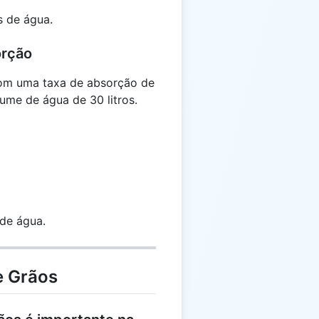
s de água.
orção
om uma taxa de absorção de
lume de água de 30 litros.
 de água.
e Grãos