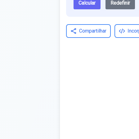
Calcular
Redefinir
Compartilhar
Incor