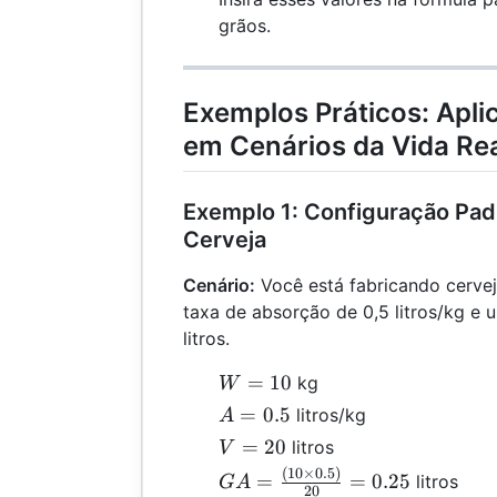
grãos.
Exemplos Práticos: Apli
em Cenários da Vida Re
Exemplo 1: Configuração Pad
Cerveja
Cenário:
Você está fabricando cerve
taxa de absorção de 0,5 litros/kg e
litros.
W
=
10
kg
W
=
A
=
0.5
litros/kg
A
10
=
V
=
20
litros
V
0.5
=
(
10
×
0.5
)
GA =
=
=
0.25
litros
G
A
20