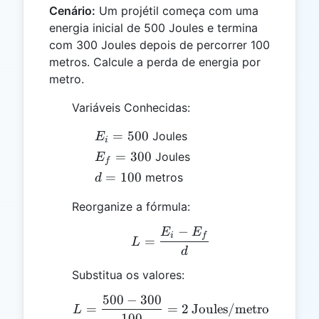
Cenário:
Um projétil começa com uma
energia inicial de 500 Joules e termina
com 300 Joules depois de percorrer 100
metros. Calcule a perda de energia por
metro.
Variáveis Conhecidas:
E_i
=
500
Joules
E
i
=
E_f
=
300
Joules
E
f
500
=
d
=
100
metros
d
300
=
Reorganize a fórmula:
100
−
E
E
L = \frac{E_i - E_f}{d}
i
f
=
L
d
Substitua os valores:
500
−
300
L = \frac{500 - 300}{10
=
=
2
Joules/metro
L
100