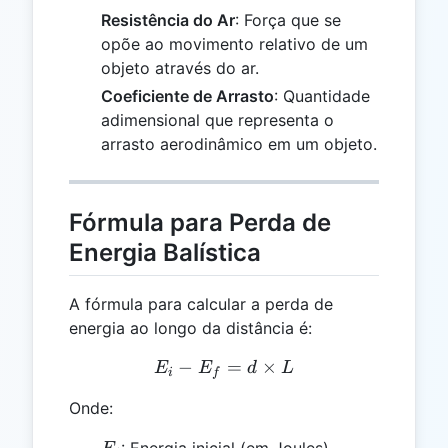
Resistência do Ar
: Força que se
opõe ao movimento relativo de um
objeto através do ar.
Coeficiente de Arrasto
: Quantidade
adimensional que representa o
arrasto aerodinâmico em um objeto.
Fórmula para Perda de
Energia Balística
A fórmula para calcular a perda de
energia ao longo da distância é:
−
E_i - E_f = d \times L
=
×
E
E
d
L
i
f
Onde:
E_i
: Energia inicial (em Joules)