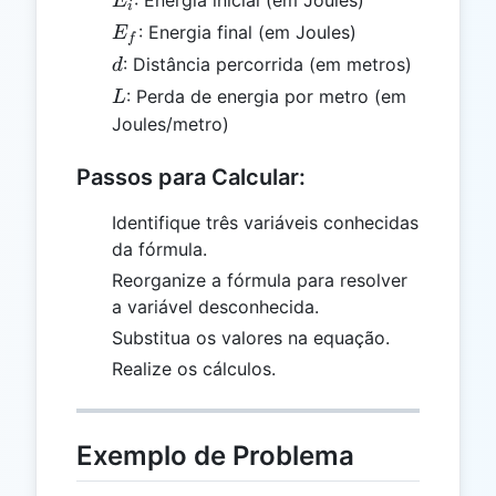
E
i
E_f
: Energia final (em Joules)
E
f
d
: Distância percorrida (em metros)
d
L
: Perda de energia por metro (em
L
Joules/metro)
Passos para Calcular:
Identifique três variáveis conhecidas
da fórmula.
Reorganize a fórmula para resolver
a variável desconhecida.
Substitua os valores na equação.
Realize os cálculos.
Exemplo de Problema