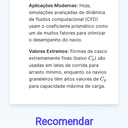
Aplicações Modernas:
Hoje,
simulações avançadas de dinâmica
de fluidos computacional (CFD)
usam o coeficiente prismático como
um de muitos fatores para otimizar
o desempenho do navio.
Valores Extremos:
Formas de casco
C_p
extremamente finas (baixo
) são
C
p
usadas em iates de corrida para
arrasto mínimo, enquanto os navios
C_p
graneleiros têm altos valores de
C
p
para capacidade máxima de carga.
Recomendar