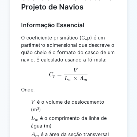
Projeto de Navios
Informação Essencial
O coeficiente prismático (C_p) é um
parâmetro adimensional que descreve o
quão cheio é o formato do casco de um
navio. É calculado usando a fórmula:
V
C_p = \frac{V}{L_w \ti
=
C
p
×
L
A
w
m
Onde:
V
é o volume de deslocamento
V
(m³)
L_w
é o comprimento da linha de
L
w
água (m)
A_m
é a área da seção transversal
A
m