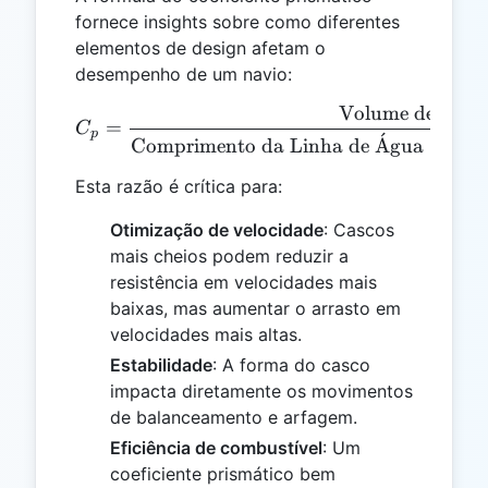
fornece insights sobre como diferentes
elementos de design afetam o
desempenho de um navio:
Volume de Desl
C_p = \frac{\text{Volume
=
C
p
ˊ
ˊ
Comprimento da Linha de
A
gua
×
A
re
Esta razão é crítica para:
Otimização de velocidade
: Cascos
mais cheios podem reduzir a
resistência em velocidades mais
baixas, mas aumentar o arrasto em
velocidades mais altas.
Estabilidade
: A forma do casco
impacta diretamente os movimentos
de balanceamento e arfagem.
Eficiência de combustível
: Um
coeficiente prismático bem