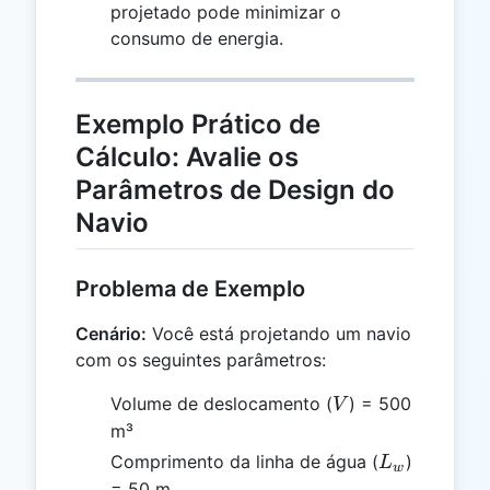
projetado pode minimizar o
consumo de energia.
Exemplo Prático de
Cálculo: Avalie os
Parâmetros de Design do
Navio
Problema de Exemplo
Cenário:
Você está projetando um navio
com os seguintes parâmetros:
V
Volume de deslocamento (
) = 500
V
m³
L_w
Comprimento da linha de água (
)
L
w
= 50 m