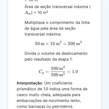
A_m
Área da seção transversal máxima (
) = 10 m²
A
m
Multiplique o comprimento da linha
de água pela área da seção
transversal máxima:
2
3
50
m
×
10
m
50 \, \text{m} \times 1
=
500
m
Divida o volume de deslocamento
pelo resultado da etapa 1:
3
500
m
C_p = \frac{500 \, \tex
=
=
1.0
C
p
3
500
m
Interpretação:
Um coeficiente
prismático de 1.0 indica uma forma de
casco muito cheia, adequada para
embarcações de movimento lento,
como barcaças ou petroleiros.