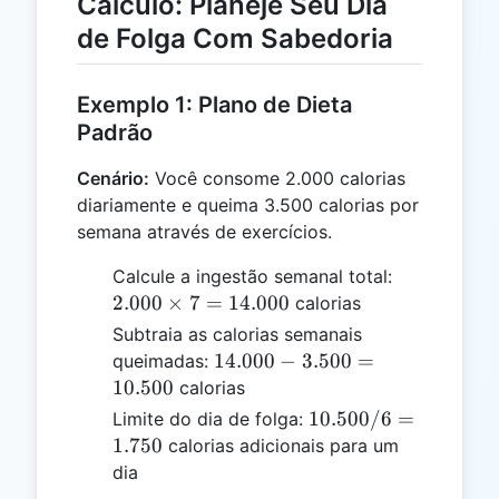
Cálculo: Planeje Seu Dia
de Folga Com Sabedoria
Exemplo 1: Plano de Dieta
Padrão
Cenário:
Você consome 2.000 calorias
diariamente e queima 3.500 calorias por
semana através de exercícios.
2.000
Calcule a ingestão semanal total:
\times
2.000
×
7
=
14.000
calorias
7 =
Subtraia as calorias semanais
14.000
14.000
14.000
−
3.500
=
queimadas:
-
10.500
calorias
3.500
10.500
10.500/6
=
Limite do dia de folga:
=
/ 6 =
1.750
calorias adicionais para um
10.500
1.750
dia