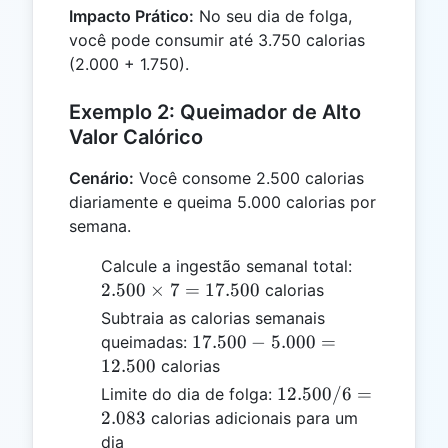
Impacto Prático:
No seu dia de folga,
você pode consumir até 3.750 calorias
(2.000 + 1.750).
Exemplo 2: Queimador de Alto
Valor Calórico
Cenário:
Você consome 2.500 calorias
diariamente e queima 5.000 calorias por
semana.
2.500
Calcule a ingestão semanal total:
\times
2.500
×
7
=
17.500
calorias
7 =
Subtraia as calorias semanais
17.500
17.500
17.500
−
5.000
=
queimadas:
-
12.500
calorias
5.000
12.500
12.500/6
=
Limite do dia de folga:
=
/ 6 =
2.083
calorias adicionais para um
12.500
2.083
dia