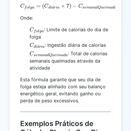
=
(
×
C_{folga} = (C_{diária} 
7
)
−
C
C
C
ˊ
f
o
l
g
a
d
i
a
r
ia
se
mana
lQ
u
e
ima
d
a
Onde:
C_{folga}
: Limite de calorias do dia de
C
f
o
l
g
a
folga
C_{diária}
: Ingestão diária de calorias
C
ˊ
d
i
a
r
ia
C_{semanalQueimada}
: Total de calorias
C
se
mana
lQ
u
e
ima
d
a
semanais queimadas através da
atividade
Esta fórmula garante que seu dia de
folga esteja alinhado com seu balanço
energético geral, evitando ganho ou
perda de peso excessivos.
Exemplos Práticos de