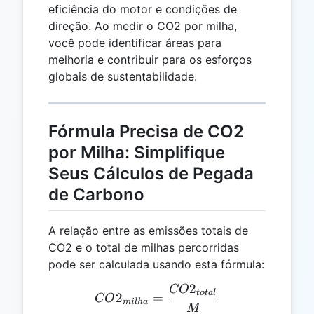
eficiência do motor e condições de
direção. Ao medir o CO2 por milha,
você pode identificar áreas para
melhoria e contribuir para os esforços
globais de sustentabilidade.
Fórmula Precisa de CO2
por Milha: Simplifique
Seus Cálculos de Pegada
de Carbono
A relação entre as emissões totais de
CO2 e o total de milhas percorridas
pode ser calculada usando esta fórmula:
2
CO
CO2_{milha} = \frac{CO
t
o
t
a
l
2
=
CO
mi
l
ha
M