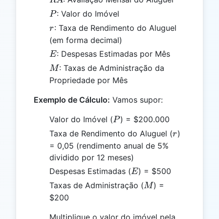
P
: Valor do Imóvel
P
r
: Taxa de Rendimento do Aluguel
r
(em forma decimal)
E
: Despesas Estimadas por Mês
E
M
: Taxas de Administração da
M
Propriedade por Mês
Exemplo de Cálculo:
Vamos supor:
P
Valor do Imóvel (
) = $200.000
P
r
Taxa de Rendimento do Aluguel (
)
r
= 0,05 (rendimento anual de 5%
dividido por 12 meses)
E
Despesas Estimadas (
) = $500
E
M
Taxas de Administração (
) =
M
$200
Multiplique o valor do imóvel pela