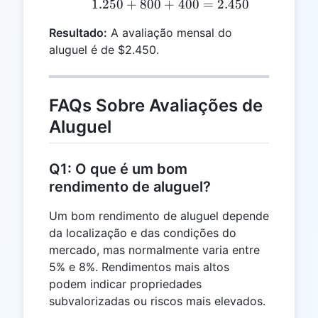
1.250
+
800
+
1.250 + 800 + 400 = 2.4
400
=
2.450
Resultado:
A avaliação mensal do
aluguel é de $2.450.
FAQs Sobre Avaliações de
Aluguel
Q1: O que é um bom
rendimento de aluguel?
Um bom rendimento de aluguel depende
da localização e das condições do
mercado, mas normalmente varia entre
5% e 8%. Rendimentos mais altos
podem indicar propriedades
subvalorizadas ou riscos mais elevados.