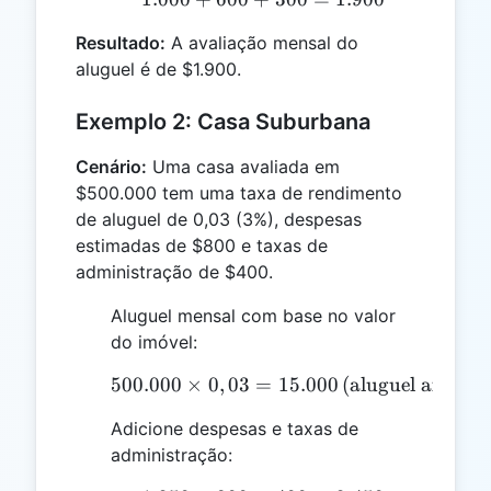
Resultado:
A avaliação mensal do
aluguel é de $1.900.
Exemplo 2: Casa Suburbana
Cenário:
Uma casa avaliada em
$500.000 tem uma taxa de rendimento
de aluguel de 0,03 (3%), despesas
estimadas de $800 e taxas de
administração de $400.
Aluguel mensal com base no valor
do imóvel:
500.000
×
0
,
03
=
500.000 \times 0,03 = 15
15.000
(aluguel anual)
Adicione despesas e taxas de
administração: