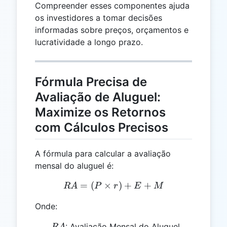
Compreender esses componentes ajuda
os investidores a tomar decisões
informadas sobre preços, orçamentos e
lucratividade a longo prazo.
Fórmula Precisa de
Avaliação de Aluguel:
Maximize os Retornos
com Cálculos Precisos
A fórmula para calcular a avaliação
mensal do aluguel é:
=
(
×
RA = (P \times r) + E + 
)
+
+
R
A
P
r
E
M
Onde:
RA
: Avaliação Mensal do Aluguel
R
A