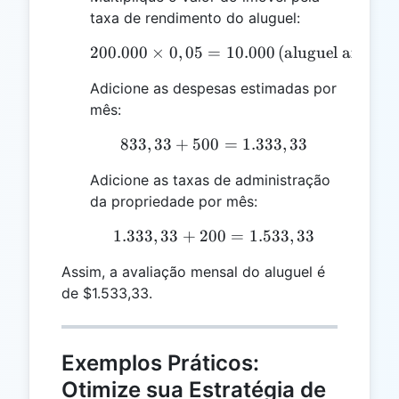
taxa de rendimento do aluguel:
200.000
×
0
,
05
=
200.000 \times 0,05 = 10
10.000
(aluguel anual)
Adicione as despesas estimadas por
mês:
833
,
33
+
500
833,33 + 500 = 1.333,33
=
1.333
,
33
Adicione as taxas de administração
da propriedade por mês:
1.333
,
33
+
200
1.333,33 + 200 = 1.533,
=
1.533
,
33
Assim, a avaliação mensal do aluguel é
de $1.533,33.
Exemplos Práticos:
Otimize sua Estratégia de