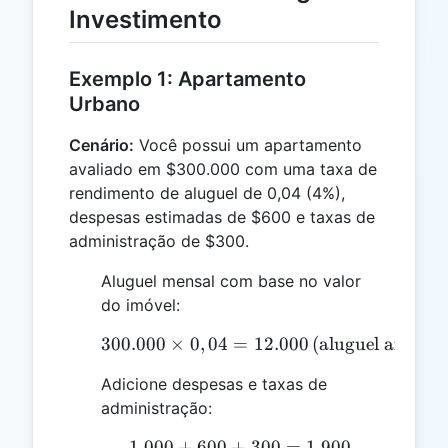
Investimento
Exemplo 1: Apartamento
Urbano
Cenário:
Você possui um apartamento
avaliado em $300.000 com uma taxa de
rendimento de aluguel de 0,04 (4%),
despesas estimadas de $600 e taxas de
administração de $300.
Aluguel mensal com base no valor
do imóvel:
300.000
×
0
,
04
=
300.000 \times 0,04 = 12
12.000
(aluguel anual)
Adicione despesas e taxas de
administração:
1.000
+
600
+
1.000 + 600 + 300 = 1.9
300
=
1.900