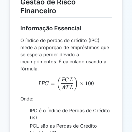
Gestão de Risco
Financeiro
Informação Essencial
O índice de perdas de crédito (IPC)
mede a proporção de empréstimos que
se espera perder devido a
incumprimentos. É calculado usando a
fórmula:
IPC = \left(\frac{PCL}{A
(
)
PC
L
=
×
100
I
PC
A
T
L
Onde:
IPC é o Índice de Perdas de Crédito
(%)
PCL são as Perdas de Crédito