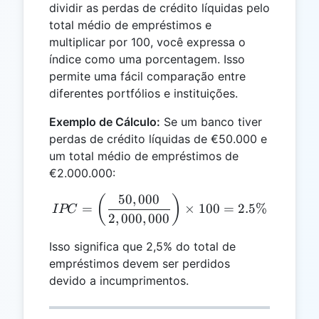
dividir as perdas de crédito líquidas pelo
total médio de empréstimos e
multiplicar por 100, você expressa o
índice como uma porcentagem. Isso
permite uma fácil comparação entre
diferentes portfólios e instituições.
Exemplo de Cálculo:
Se um banco tiver
perdas de crédito líquidas de €50.000 e
um total médio de empréstimos de
€2.000.000:
50
,
000
IPC = \left(\frac{50,000}
(
)
=
×
100
=
2.5%
I
PC
2
,
000
,
000
Isso significa que 2,5% do total de
empréstimos devem ser perdidos
devido a incumprimentos.