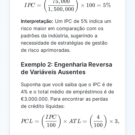
75
,
000
IPC = \left(\frac{75,000}
(
)
=
×
100
=
5%
I
PC
1
,
500
,
000
Interpretação:
Um IPC de 5% indica um
risco maior em comparação com os
padrões da indústria, sugerindo a
necessidade de estratégias de gestão
de risco aprimoradas.
Exemplo 2: Engenharia Reversa
de Variáveis ​​Ausentes
Suponha que você saiba que o IPC é de
4% e o total médio de empréstimos é de
€3.000.000. Para encontrar as perdas
de crédito líquidas:
4
PCL = \left(\frac{IPC}{10
(
)
(
)
I
PC
=
×
=
×
3
,
000
,
0
PC
L
A
T
L
100
100