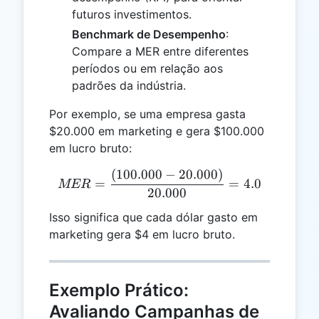
futuros investimentos.
Benchmark de Desempenho
:
Compare a MER entre diferentes
períodos ou em relação aos
padrões da indústria.
Por exemplo, se uma empresa gasta
$20.000 em marketing e gera $100.000
em lucro bruto:
(
100.000
−
20.000
)
MER = \frac{(100.000 - 2
=
=
4.0
MER
20.000
Isso significa que cada dólar gasto em
marketing gera $4 em lucro bruto.
Exemplo Prático:
Avaliando Campanhas de