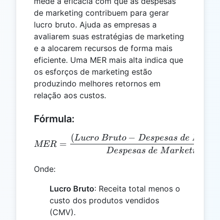
mede a eficácia com que as despesas
de marketing contribuem para gerar
lucro bruto. Ajuda as empresas a
avaliarem suas estratégias de marketing
e a alocarem recursos de forma mais
eficiente. Uma MER mais alta indica que
os esforços de marketing estão
produzindo melhores retornos em
relação aos custos.
Fórmula:
(
−
MER = \frac{(Lucro\ Brut
Lu
cro
B
r
u
t
o
Des
p
es
a
s
d
e
M
a
r
k
=
MER
Des
p
es
a
s
d
e
M
a
r
k
e
t
in
g
Onde:
Lucro Bruto
: Receita total menos o
custo dos produtos vendidos
(CMV).