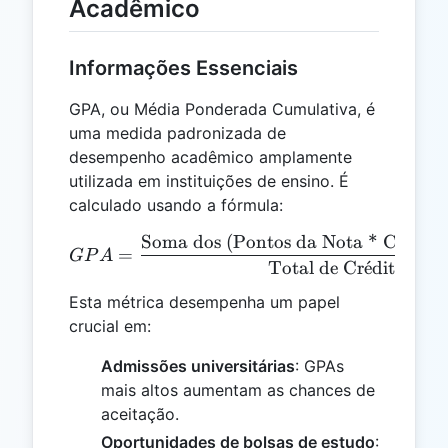
Acadêmico
Informações Essenciais
GPA, ou Média Ponderada Cumulativa, é
uma medida padronizada de
desempenho acadêmico amplamente
utilizada em instituições de ensino. É
calculado usando a fórmula:
Soma dos (Pontos da Nota * Cr
ˊ
e
dito
GPA = \frac{\text{Soma do
=
GP
A
Total de Cr
ˊ
e
ditos
Esta métrica desempenha um papel
crucial em:
Admissões universitárias
: GPAs
mais altos aumentam as chances de
aceitação.
Oportunidades de bolsas de estudo
: