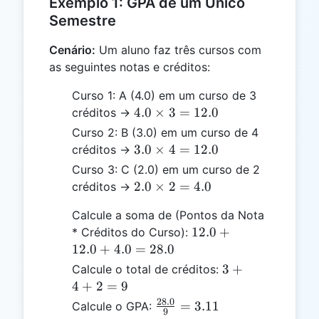
Exemplo 1: GPA de um Único
Semestre
Cenário:
Um aluno faz três cursos com
as seguintes notas e créditos:
Curso 1: A (4.0) em um curso de 3
4.0
4.0
×
3
=
12.0
créditos →
\times
Curso 2: B (3.0) em um curso de 4
3 =
3.0
3.0
×
4
=
12.0
créditos →
12.0
\times
Curso 3: C (2.0) em um curso de 2
4 =
2.0
2.0
×
2
=
4.0
créditos →
12.0
\times
Calcule a soma de (Pontos da Nota
2 =
12.0
12.0
+
* Créditos do Curso):
4.0
+
12.0
+
4.0
=
28.0
12.0
3
3
+
Calcule o total de créditos:
+
+
4
+
2
=
9
4.0
4
28.0
\frac{28.0}
=
3.11
Calcule o GPA:
=
9
+