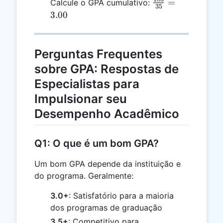
\frac{105}
=
Calcule o GPA cumulativo:
105
35
20
{35} =
3.00
=
3.00
35
Perguntas Frequentes
sobre GPA: Respostas de
Especialistas para
Impulsionar seu
Desempenho Acadêmico
Q1: O que é um bom GPA?
Um bom GPA depende da instituição e
do programa. Geralmente:
3.0+
: Satisfatório para a maioria
dos programas de graduação
3.5+
: Competitivo para