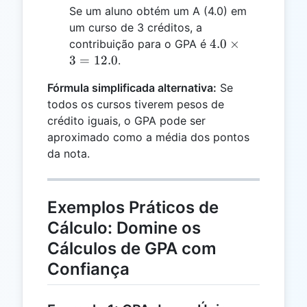
Se um aluno obtém um A (4.0) em
um curso de 3 créditos, a
4.0
4.0
×
contribuição para o GPA é
\times
3
=
12.0
.
3 =
Fórmula simplificada alternativa:
Se
12.0
todos os cursos tiverem pesos de
crédito iguais, o GPA pode ser
aproximado como a média dos pontos
da nota.
Exemplos Práticos de
Cálculo: Domine os
Cálculos de GPA com
Confiança