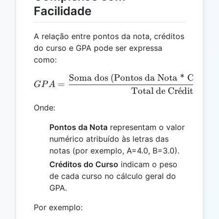
Facilidade
A relação entre pontos da nota, créditos
do curso e GPA pode ser expressa
como:
Soma dos (Pontos da Nota * Cr
ˊ
e
dito
GPA = \frac{\text{Soma do
=
GP
A
Total de Cr
ˊ
e
ditos
Onde:
Pontos da Nota
representam o valor
numérico atribuído às letras das
notas (por exemplo, A=4.0, B=3.0).
Créditos do Curso
indicam o peso
de cada curso no cálculo geral do
GPA.
Por exemplo: