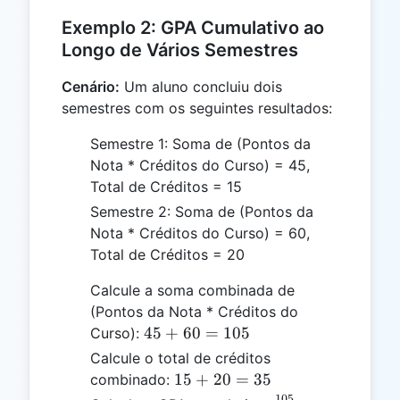
{9} = 3.11
28.0
2
Exemplo 2: GPA Cumulativo ao
=
Longo de Vários Semestres
9
Cenário:
Um aluno concluiu dois
semestres com os seguintes resultados:
Semestre 1: Soma de (Pontos da
Nota * Créditos do Curso) = 45,
Total de Créditos = 15
Semestre 2: Soma de (Pontos da
Nota * Créditos do Curso) = 60,
Total de Créditos = 20
Calcule a soma combinada de
(Pontos da Nota * Créditos do
45
45
+
60
=
105
Curso):
+
Calcule o total de créditos
60
15
15
+
20
=
35
combinado:
=
+
105