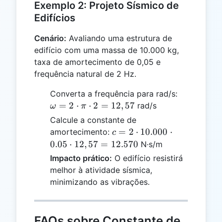
Exemplo 2: Projeto Sísmico de
Edifícios
Cenário:
Avaliando uma estrutura de
edifício com uma massa de 10.000 kg,
taxa de amortecimento de 0,05 e
frequência natural de 2 Hz.
\omega
Converta a frequência para rad/s:
= 2
=
2
⋅
⋅
2
=
12
,
57
rad/s
ω
π
\cdot
Calcule a constante de
\pi
c = 2
=
2
⋅
10.000
⋅
amortecimento:
c
\cdot 2
\cdot
0.05
⋅
12
,
57
=
12.570
N·s/m
=
10.000
Impacto prático:
O edifício resistirá
12,57
\cdot
melhor à atividade sísmica,
0.05
minimizando as vibrações.
\cdot
12,57
=
FAQs sobre Constante de