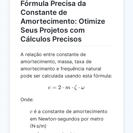
Fórmula Precisa da
Constante de
Amortecimento: Otimize
Seus Projetos com
Cálculos Precisos
A relação entre constante de
amortecimento, massa, taxa de
amortecimento e frequência natural
pode ser calculada usando esta fórmula:
=
2
⋅
c = 2 \cdot m \cdot \zeta
⋅
⋅
c
m
ζ
ω
Onde:
c
é a constante de amortecimento
c
em Newton-segundos por metro
(N·s/m)