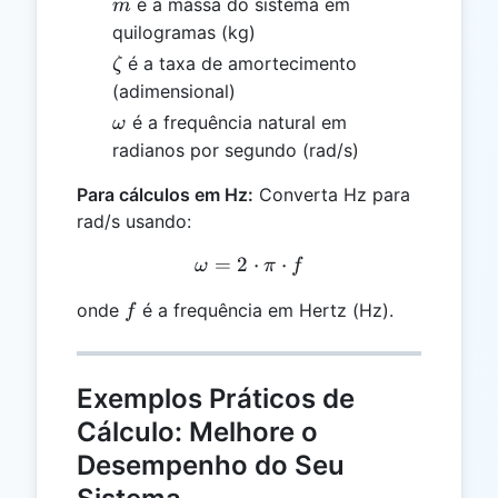
m
é a massa do sistema em
m
quilogramas (kg)
\zeta
é a taxa de amortecimento
ζ
(adimensional)
\omega
é a frequência natural em
ω
radianos por segundo (rad/s)
Para cálculos em Hz:
Converta Hz para
rad/s usando:
=
2
\omega = 2 \cdot \pi \cdo
⋅
⋅
ω
π
f
f
onde
é a frequência em Hertz (Hz).
f
Exemplos Práticos de
Cálculo: Melhore o
Desempenho do Seu