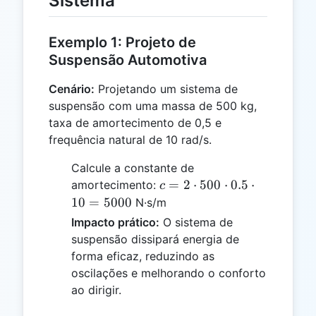
Sistema
Exemplo 1: Projeto de
Suspensão Automotiva
Cenário:
Projetando um sistema de
suspensão com uma massa de 500 kg,
taxa de amortecimento de 0,5 e
frequência natural de 10 rad/s.
Calcule a constante de
c = 2
=
2
⋅
500
⋅
0.5
⋅
amortecimento:
c
\cdot
10
=
5000
N·s/m
500
Impacto prático:
O sistema de
\cdot
suspensão dissipará energia de
0.5
forma eficaz, reduzindo as
\cdot
oscilações e melhorando o conforto
10 =
ao dirigir.
5000