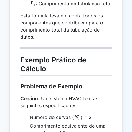
L_s
: Comprimento da tubulação reta
L
s
Esta fórmula leva em conta todos os
componentes que contribuem para o
comprimento total da tubulação de
dutos.
Exemplo Prático de
Cálculo
Problema de Exemplo
Cenário:
Um sistema HVAC tem as
seguintes especificações:
N_e
Número de curvas (
) = 3
N
e
Comprimento equivalente de uma