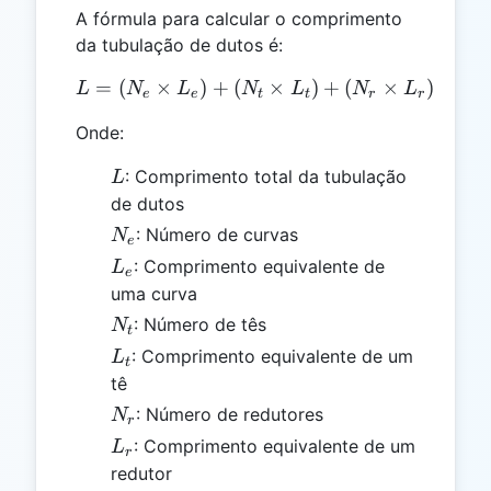
A fórmula para calcular o comprimento
da tubulação de dutos é:
=
(
×
)
+
(
L = (N_e \times L_e) + (N
×
)
+
(
×
)
+
L
N
L
N
L
N
L
L
e
e
t
t
r
r
s
Onde:
L
: Comprimento total da tubulação
L
de dutos
N_e
: Número de curvas
N
e
L_e
: Comprimento equivalente de
L
e
uma curva
N_t
: Número de tês
N
t
L_t
: Comprimento equivalente de um
L
t
tê
N_r
: Número de redutores
N
r
L_r
: Comprimento equivalente de um
L
r
redutor