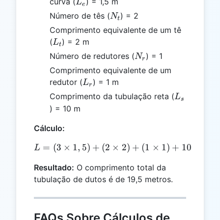
L_e
curva (
) = 1,5 m
L
e
N_t
Número de tês (
) = 2
N
t
Comprimento equivalente de um tê
L_t
(
) = 2 m
L
t
N_r
Número de redutores (
) = 1
N
r
Comprimento equivalente de um
L_r
redutor (
) = 1 m
L
r
L_s
Comprimento da tubulação reta (
L
s
) = 10 m
Cálculo:
=
(
3
×
1
,
5
)
+
(
2
L = (3 \times 1,5) + (2 \t
×
2
)
+
(
1
×
1
)
+
10
=
4
,
5
L
Resultado:
O comprimento total da
tubulação de dutos é de 19,5 metros.
FAQs Sobre Cálculos de