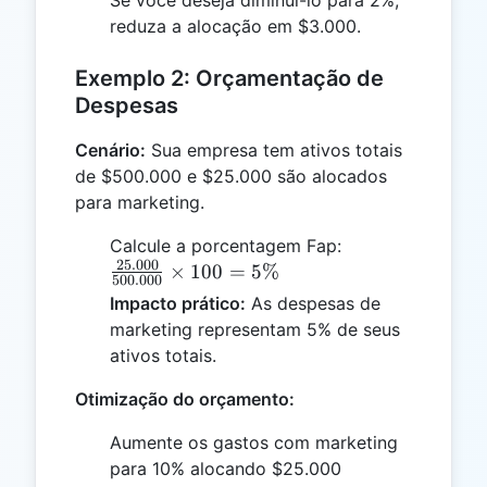
reduza a alocação em $3.000.
Exemplo 2: Orçamentação de
Despesas
Cenário:
Sua empresa tem ativos totais
de $500.000 e $25.000 são alocados
para marketing.
\frac{25.000}
Calcule a porcentagem Fap:
25.000
{500.000}
×
100
=
5%
500.000
\times 100 =
Impacto prático:
As despesas de
5\%
marketing representam 5% de seus
ativos totais.
Otimização do orçamento:
Aumente os gastos com marketing
para 10% alocando $25.000