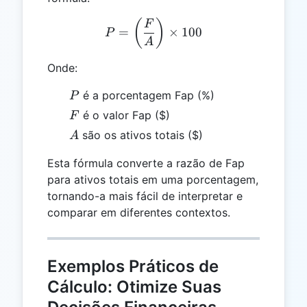
P = \left(\frac{F}{A}\rig
(
)
F
=
×
100
P
A
Onde:
P
é a porcentagem Fap (%)
P
F
é o valor Fap ($)
F
A
são os ativos totais ($)
A
Esta fórmula converte a razão de Fap
para ativos totais em uma porcentagem,
tornando-a mais fácil de interpretar e
comparar em diferentes contextos.
Exemplos Práticos de
Cálculo: Otimize Suas