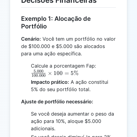
Decisões Financeiras
Exemplo 1: Alocação de
Portfólio
Cenário:
Você tem um portfólio no valor
de $100.000 e $5.000 são alocados
para uma ação específica.
\frac{5.000}
Calcule a porcentagem Fap:
5.000
{100.000}
×
100
=
5%
100.000
\times 100
Impacto prático:
A ação constitui
= 5\%
5% do seu portfólio total.
Ajuste de portfólio necessário:
Se você deseja aumentar o peso da
ação para 10%, aloque $5.000
adicionais.
Se você deseja diminuí-lo para 2%,