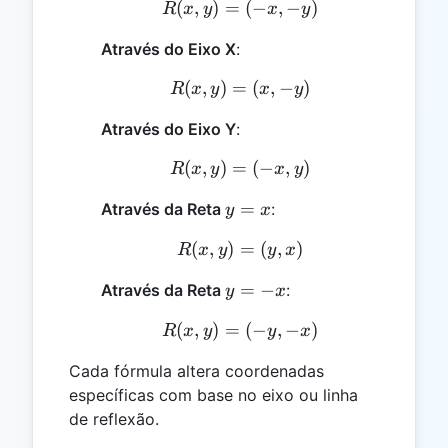
(
,
)
=
R(x, y) = (-x, -y)
(
−
,
−
)
R
x
y
x
y
Através do Eixo X
:
(
,
)
=
R(x, y) = (x, -y)
(
,
−
)
R
x
y
x
y
Através do Eixo Y
:
(
,
)
=
R(x, y) = (-x, y)
(
−
,
)
R
x
y
x
y
y
=
Através da Reta
:
y
x
=
(
,
)
=
R(x, y) = (y, x)
(
,
)
R
x
y
y
x
x
y
=
−
Através da Reta
:
y
x
=
(
,
)
=
R(x, y) = (-y, -x)
(
−
,
−
)
R
x
y
y
x
-
x
Cada fórmula altera coordenadas
específicas com base no eixo ou linha
de reflexão.