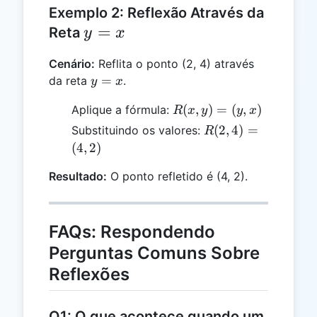
Exemplo 2: Reflexão Através da
y
=
Reta
y
x
=
Cenário:
Reflita o ponto (2, 4) através
x
y
=
da reta
.
y
x
=
R(x,
(
,
)
=
(
,
)
Aplique a fórmula:
R
x
y
y
x
x
y)
R(2,
(
2
,
4
)
=
Substituindo os valores:
R
=
4)
(
4
,
2
)
(y,
=
x)
Resultado:
O ponto refletido é (4, 2).
(4,
2)
FAQs: Respondendo
Perguntas Comuns Sobre
Reflexões
Q1: O que acontece quando um