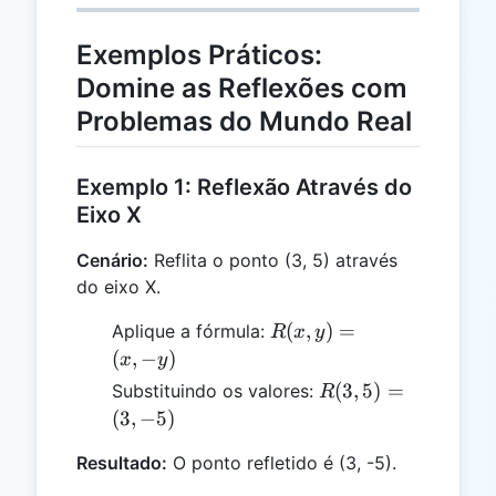
Exemplos Práticos:
Domine as Reflexões com
Problemas do Mundo Real
Exemplo 1: Reflexão Através do
Eixo X
Cenário:
Reflita o ponto (3, 5) através
do eixo X.
R(x,
(
,
)
=
Aplique a fórmula:
R
x
y
y)
(
,
−
)
x
y
=
R(3,
(
3
,
5
)
=
Substituindo os valores:
R
(x, -
5)
(
3
,
−
5
)
y)
=
Resultado:
O ponto refletido é (3, -5).
(3,
-5)