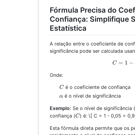
Fórmula Precisa do Coef
Confiança: Simplifique 
Estatística
A relação entre o coeficiente de conf
significância pode ser calculada usa
=
1
C =
−
C
Onde:
C
é o coeficiente de confiança
C
\alpha
é o nível de significância
α
Exemplo:
Se o nível de significância 
C
confiança (
) é:
\[ C = 1 - 0,05 = 0,9
C
Esta fórmula direta permite que os 