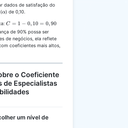
r dados de satisfação do
\alpha
(
) de 0,10.
α
C =
=
1
−
0
,
10
=
0
,
90
ça:
C
1 -
ança de 90% possa ser
0,10
es de negócios, ela reflete
=
m coeficientes mais altos,
0,90
bre o Coeficiente
 de Especialistas
bilidades
olher um nível de