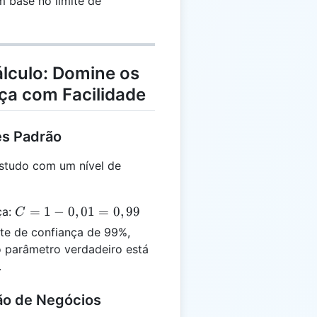
m base no limite de
álculo: Domine os
ça com Facilidade
es Padrão
studo com um nível de
C =
=
1
−
0
,
01
=
0
,
99
ça:
C
1 -
e de confiança de 99%,
0,01
o parâmetro verdadeiro está
=
.
0,99
ão de Negócios