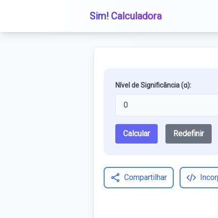
Sim! Calculadora
Nível de Significância (α):
Calcular
Redefinir
Compartilhar
Incor