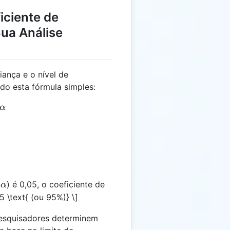
iciente de
Sua Análise
iança e o nível de
ndo esta fórmula simples:
 1 - \alpha
α
\alpha
(
) é 0,05, o coeficiente de
α
5 \text{ (ou 95%)} \]
pesquisadores determinem