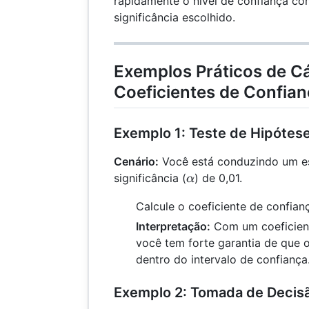
rapidamente o nível de confiança co
significância escolhido.
Exemplos Práticos de C
Coeficientes de Confian
Exemplo 1: Teste de Hipótes
Cenário:
Você está conduzindo um e
\alpha
significância (
) de 0,01.
α
Calcule o coeficiente de confian
Interpretação:
Com um coeficient
você tem forte garantia de que 
dentro do intervalo de confiança
Exemplo 2: Tomada de Decis