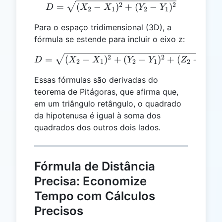
D = \sqrt{(X₂ - X₁)^2 + (Y
2
2
=
(
−
)
+
(
−
)
D
X
X
Y
Y
2
1
2
1
Para o espaço tridimensional (3D), a
fórmula se estende para incluir o eixo z:
D = \sqrt{(X₂ - X₁)^2 + (Y
2
2
2
=
(
−
)
+
(
−
)
+
(
−
)
D
X
X
Y
Y
Z
Z
2
1
2
1
2
1
Essas fórmulas são derivadas do
teorema de Pitágoras, que afirma que,
em um triângulo retângulo, o quadrado
da hipotenusa é igual à soma dos
quadrados dos outros dois lados.
Fórmula de Distância
Precisa: Economize
Tempo com Cálculos
Precisos