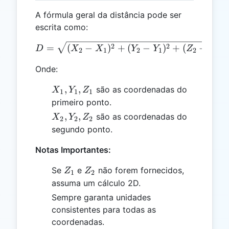
A fórmula geral da distância pode ser
escrita como:
D = \sqrt{(X₂ - X₁)^2 + (Y
2
2
2
=
(
−
)
+
(
−
)
+
(
−
)
D
X
X
Y
Y
Z
Z
2
1
2
1
2
1
Onde:
X₁,
,
,
são as coordenadas do
X
Y
Z
1
1
1
Y₁,
primeiro ponto.
Z₁
X₂,
,
,
são as coordenadas do
X
Y
Z
2
2
2
Y₂,
segundo ponto.
Z₂
Notas Importantes:
Z₁
Z₂
Se
e
não forem fornecidos,
Z
Z
1
2
assuma um cálculo 2D.
Sempre garanta unidades
consistentes para todas as
coordenadas.