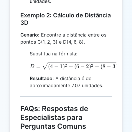
unidades.
Exemplo 2: Cálculo de Distância
3D
Cenário:
Encontre a distância entre os
pontos C(1, 2, 3) e D(4, 6, 8).
Substitua na fórmula:
D = \sqrt{(4 - 1)^2 + (6
2
2
2
=
(
4
−
1
)
+
(
6
−
2
)
+
(
8
−
3
)
=
D
Resultado:
A distância é de
aproximadamente 7.07 unidades.
FAQs: Respostas de
Especialistas para
Perguntas Comuns