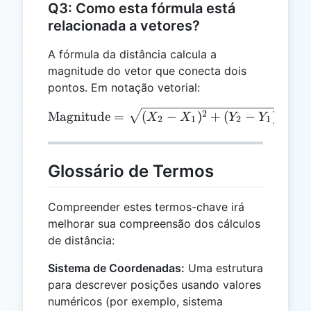
Q3: Como esta fórmula está
relacionada a vetores?
A fórmula da distância calcula a
magnitude do vetor que conecta dois
pontos. Em notação vetorial:
\text{Magnitude} = \sqrt{(
2
2
Magnitude
=
(
−
)
+
(
−
)
+
(
X
X
Y
Y
2
1
2
1
Glossário de Termos
Compreender estes termos-chave irá
melhorar sua compreensão dos cálculos
de distância:
Sistema de Coordenadas:
Uma estrutura
para descrever posições usando valores
numéricos (por exemplo, sistema