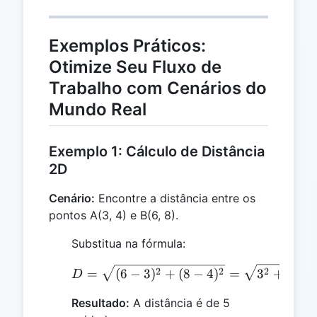
Exemplos Práticos:
Otimize Seu Fluxo de
Trabalho com Cenários do
Mundo Real
Exemplo 1: Cálculo de Distância
2D
Cenário:
Encontre a distância entre os
pontos A(3, 4) e B(6, 8).
Substitua na fórmula:
D = \sqrt{(6 - 3)^2 + (8
2
2
2
2
=
(
6
−
3
)
+
(
8
−
4
)
=
3
+
4
=
D
Resultado:
A distância é de 5