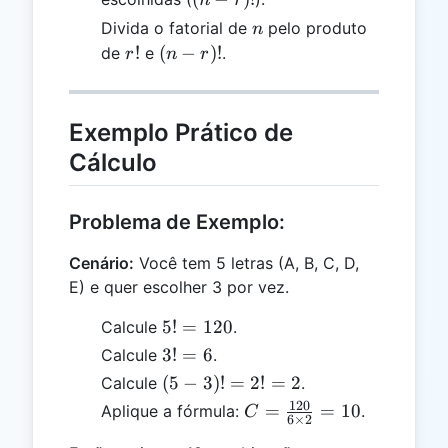
n
r
r)!
n
Divida o fatorial de
pelo produto
n
r!
(n-
!
(
−
)!
de
e
.
r
n
r
r)!
Exemplo Prático de
Cálculo
Problema de Exemplo:
Cenário:
Você tem 5 letras (A, B, C, D,
E) e quer escolher 3 por vez.
5!
5
!
=
120
Calcule
.
=
3!
3
!
=
6
Calcule
.
120
=
(5-
(
5
−
3
)!
=
2
!
=
2
Calcule
.
6
3)!
120
C =
=
=
10
Aplique a fórmula:
.
C
6
×
2
=
\frac{120}