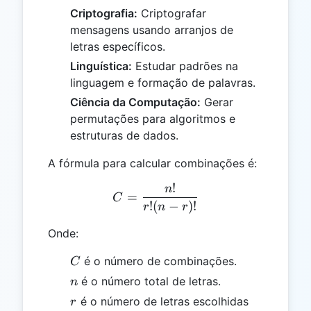
Criptografia:
Criptografar
mensagens usando arranjos de
letras específicos.
Linguística:
Estudar padrões na
linguagem e formação de palavras.
Ciência da Computação:
Gerar
permutações para algoritmos e
estruturas de dados.
A fórmula para calcular combinações é:
!
n
C = \frac{n!}{r!(n-r)!}
=
C
!
(
−
)!
r
n
r
Onde:
C
é o número de combinações.
C
n
é o número total de letras.
n
r
é o número de letras escolhidas
r