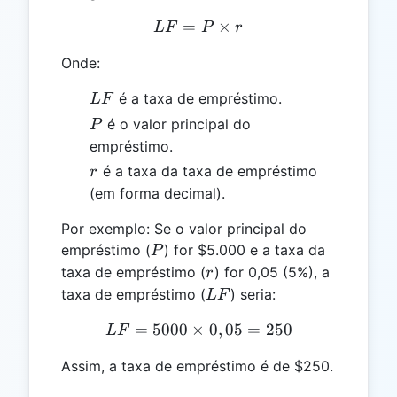
=
LF = P \times r
×
L
F
P
r
Onde:
LF
é a taxa de empréstimo.
L
F
P
é o valor principal do
P
empréstimo.
r
é a taxa da taxa de empréstimo
r
(em forma decimal).
Por exemplo: Se o valor principal do
P
empréstimo (
) for $5.000 e a taxa da
P
r
taxa de empréstimo (
) for 0,05 (5%), a
r
LF
taxa de empréstimo (
) seria:
L
F
=
5000
×
LF = 5000 \times 0,05 = 
0
,
05
=
250
L
F
Assim, a taxa de empréstimo é de $250.