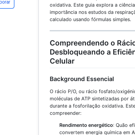
porar
oxidativa. Este guia explora a ciência
importância nos estudos da respiraç
calculado usando fórmulas simples.
Compreendendo o Rácio
Desbloqueando a Eficiên
Celular
Background Essencial
O rácio P/O, ou rácio fosfato/oxigé
moléculas de ATP sintetizadas por á
durante a fosforilação oxidativa. Este
compreender:
Rendimento energético
: Quão ef
convertem energia química em AT