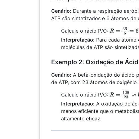
Cenário:
Durante a respiração aeróbi
ATP são sintetizados e 6 átomos de 
36
R =
=
=
6
Calcule o rácio P/O:
R
6
\frac{36}
Interpretação:
Para cada átomo d
{6} = 6
moléculas de ATP são sintetizad
Exemplo 2: Oxidação de Áci
Cenário:
A beta-oxidação do ácido p
de ATP, com 23 átomos de oxigénio 
129
R =
=
≈
Calcule o rácio P/O:
R
23
\frac{129}
Interpretação:
A oxidação de áci
{23}
menos eficiente que o metabolis
\approx
altamente eficaz.
5.61