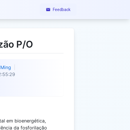
Feedback
zão P/O
Ming
2:55:29
al em bioenergética,
ência da fosforilação