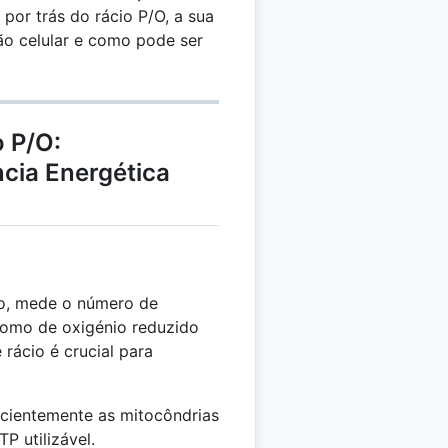
 por trás do rácio P/O, a sua
ão celular e como pode ser
 P/O:
cia Energética
nio, mede o número de
tomo de oxigénio reduzido
 rácio é crucial para
icientemente as mitocôndrias
P utilizável.