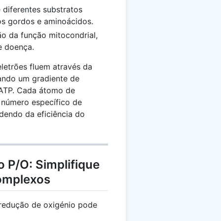
e diferentes substratos
dos gordos e aminoácidos.
ão da função mitocondrial,
e doença.
eletrões fluem através da
iando um gradiente de
 ATP. Cada átomo de
 número específico de
dendo da eficiência do
o P/O: Simplifique
omplexos
a redução de oxigénio pode