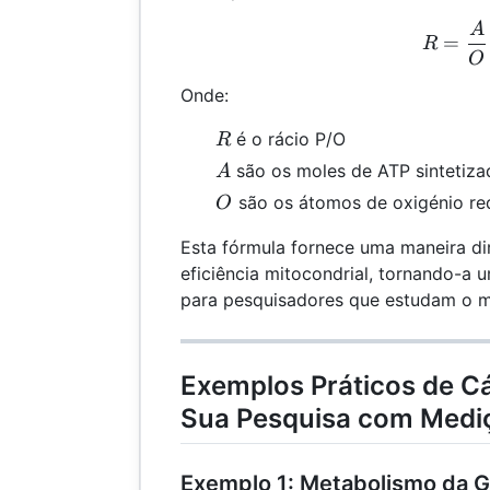
A
R =
=
R
O
Onde:
R
é o rácio P/O
R
A
são os moles de ATP sintetiza
A
O
são os átomos de oxigénio re
O
Esta fórmula fornece uma maneira dir
eficiência mitocondrial, tornando-a 
para pesquisadores que estudam o me
Exemplos Práticos de Cá
Sua Pesquisa com Mediç
Exemplo 1: Metabolismo da G