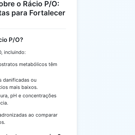
obre o Rácio P/O:
tas para Fortalecer
cio P/O?
, incluindo:
ubstratos metabólicos têm
s danificadas ou
ios mais baixos.
tura, pH e concentrações
cia.
padronizadas ao comparar
os.