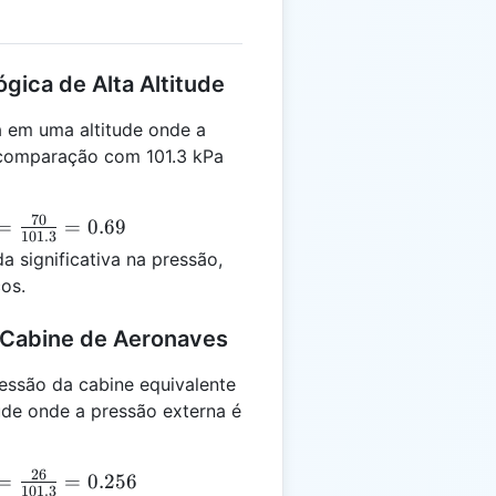
gica de Alta Altitude
 em uma altitude onde a
comparação com 101.3 kPa
70
r =
=
=
0.69
101.3
ac{70}
 significativa na pressão,
1.3}
cos.
.69
 Cabine de Aeronaves
ssão da cabine equivalente
de onde a pressão externa é
26
r =
=
=
0.256
101.3