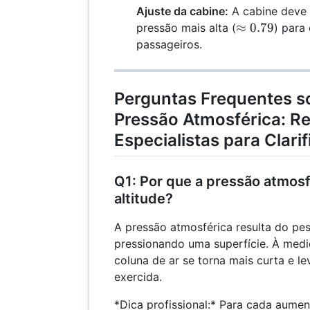
\fr
Ajuste da cabine:
A cabine deve
{10
\approx
≈
0.79
pressão mais alta (
) para
= 0
0.79
passageiros.
Perguntas Frequentes s
Pressão Atmosférica: R
Especialistas para Clari
Q1: Por que a pressão atmosf
altitude?
A pressão atmosférica resulta do pe
pressionando uma superfície. À medi
coluna de ar se torna mais curta e l
exercida.
*Dica profissional:* Para cada aume