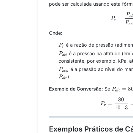
pode ser calculada usando esta fórm
P
P_r
a
l
=
P
r
P
se
Onde:
P_r
é a razão de pressão (adimens
P
r
P_{alt}
é a pressão na altitude (em
P
a
lt
consistente, por exemplo, kPa, at
P_{sea}
é a pressão ao nível do ma
P
se
a
).
P
a
lt
P_{alt}
=
8
Exemplo de Conversão:
Se
P
a
lt
80 \,
80
P_r
\text{k
=
P
r
101.3
Exemplos Práticos de Cá