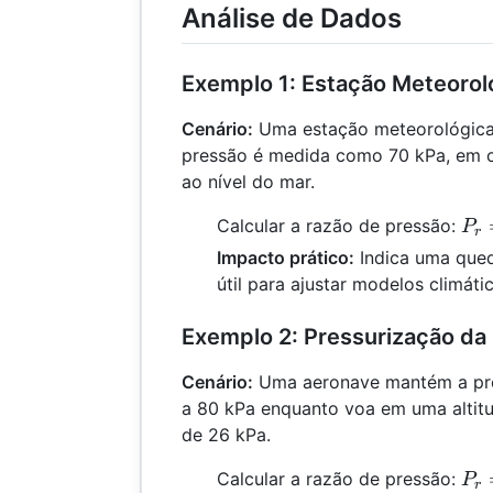
Análise de Dados
Exemplo 1: Estação Meteoroló
Cenário:
Uma estação meteorológica
pressão é medida como 70 kPa, em 
ao nível do mar.
P_
Calcular a razão de pressão:
P
r
\fr
Impacto prático:
Indica uma queda
{10
útil para ajustar modelos climáti
= 0
Exemplo 2: Pressurização da
Cenário:
Uma aeronave mantém a pre
a 80 kPa enquanto voa em uma altitu
de 26 kPa.
P_
Calcular a razão de pressão:
P
r