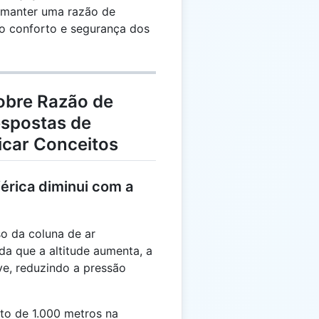
ac{26}
 manter uma razão de
1.3}
 o conforto e segurança dos
.256
obre Razão de
espostas de
ficar Conceitos
érica diminui com a
so da coluna de ar
da que a altitude aumenta, a
eve, reduzindo a pressão
nto de 1.000 metros na