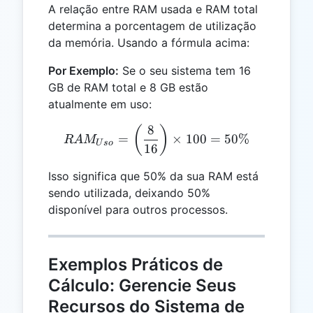
A relação entre RAM usada e RAM total
determina a porcentagem de utilização
da memória. Usando a fórmula acima:
Por Exemplo:
Se o seu sistema tem 16
GB de RAM total e 8 GB estão
atualmente em uso:
8
RAM_{Uso} = \left(\frac{
(
)
=
×
100
=
50%
R
A
M
U
so
16
Isso significa que 50% da sua RAM está
sendo utilizada, deixando 50%
disponível para outros processos.
Exemplos Práticos de
Cálculo: Gerencie Seus
Recursos do Sistema de