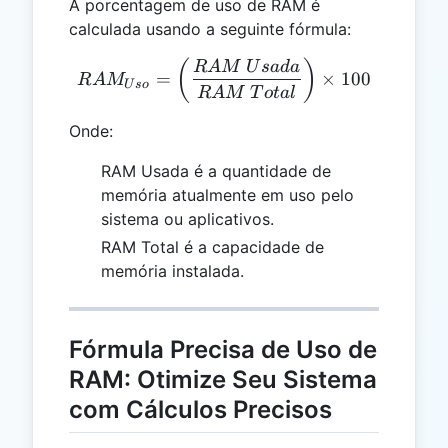
A porcentagem de uso de RAM é
calculada usando a seguinte fórmula:
RAM_{Uso} = \left(\frac
(
)
R
A
M
U
s
a
d
a
=
×
100
R
A
M
U
so
R
A
M
T
o
t
a
l
Onde:
RAM Usada é a quantidade de
memória atualmente em uso pelo
sistema ou aplicativos.
RAM Total é a capacidade de
memória instalada.
Fórmula Precisa de Uso de
RAM: Otimize Seu Sistema
com Cálculos Precisos