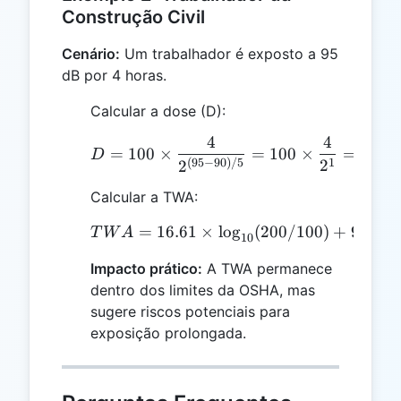
Construção Civil
Cenário:
Um trabalhador é exposto a 95
dB por 4 horas.
Calcular a dose (D):
4
4
D = 100 \times \frac{4}
=
100
×
=
100
×
=
100
D
1
(
95
−
90
)
/5
2
2
Calcular a TWA:
=
16.61
×
TWA = 16.61 \times \log
l
o
g
(
200/100
)
+
90
=
1
T
W
A
10
Impacto prático:
A TWA permanece
dentro dos limites da OSHA, mas
sugere riscos potenciais para
exposição prolongada.