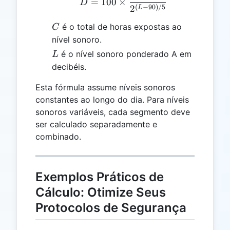
=
100
×
D
(
−
90
)
/5
2
L
C
é o total de horas expostas ao
C
nível sonoro.
L
é o nível sonoro ponderado A em
L
decibéis.
Esta fórmula assume níveis sonoros
constantes ao longo do dia. Para níveis
sonoros variáveis, cada segmento deve
ser calculado separadamente e
combinado.
Exemplos Práticos de
Cálculo: Otimize Seus
Protocolos de Segurança