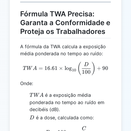
Fórmula TWA Precisa:
Garanta a Conformidade e
Proteja os Trabalhadores
A fórmula da TWA calcula a exposição
média ponderada no tempo ao ruído:
TWA = 16.61 \times \log_{
(
)
D
=
16.61
×
l
o
g
+
90
T
W
A
10
100
Onde:
TWA
é a exposição média
T
W
A
ponderada no tempo ao ruído em
decibéis (dB).
D
é a dose, calculada como:
D
C
D = 100 \times \frac{C}