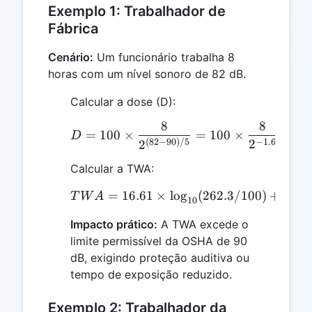
Exemplo 1: Trabalhador de
Fábrica
Cenário:
Um funcionário trabalha 8
horas com um nível sonoro de 82 dB.
Calcular a dose (D):
8
8
D = 100 \times \frac{8}
=
100
×
=
100
×
=
10
D
−
1.6
(
82
−
90
)
/5
2
2
Calcular a TWA:
=
16.61
×
TWA = 16.61 \times \log
l
o
g
(
262.3/100
)
+
90
=
T
W
A
10
Impacto prático:
A TWA excede o
limite permissível da OSHA de 90
dB, exigindo proteção auditiva ou
tempo de exposição reduzido.
Exemplo 2: Trabalhador da