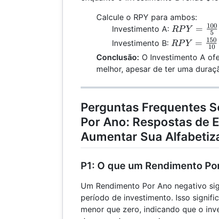
Calcule o RPY para ambos:
100
RPY =
=
Investimento A:
RP
Y
5
\frac{100}
150
RPY =
=
Investimento B:
RP
Y
10
{5} = 20
\frac{150}
Conclusão:
O Investimento A ofe
{10} = 15
melhor, apesar de ter uma duraç
Perguntas Frequentes S
Por Ano: Respostas de E
Aumentar Sua Alfabetiz
P1: O que um Rendimento Por
Um Rendimento Por Ano negativo sig
período de investimento. Isso signifi
menor que zero, indicando que o inv