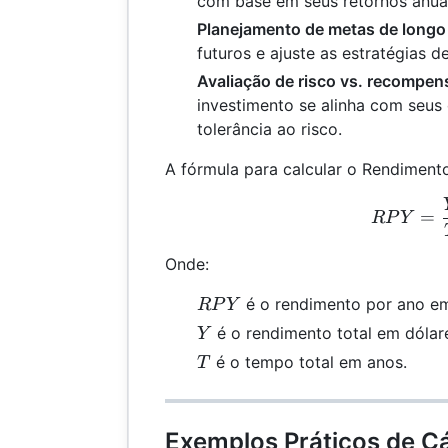
com base em seus retornos anuai
Planejamento de metas de longo
futuros e ajuste as estratégias 
Avaliação de risco vs. recompen
investimento se alinha com seus 
tolerância ao risco.
A fórmula para calcular o Rendimento
RPY
=
RP
Y
Onde:
RPY
é o rendimento por ano em
RP
Y
Y
é o rendimento total em dólar
Y
T
é o tempo total em anos.
T
Exemplos Práticos de Cá