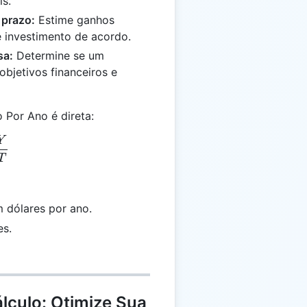
s.
 prazo:
Estime ganhos
de investimento de acordo.
sa:
Determine se um
objetivos financeiros e
 Por Ano é direta:
Y
 = \frac{Y}{T}
T
 dólares por ano.
es.
lculo: Otimize Sua