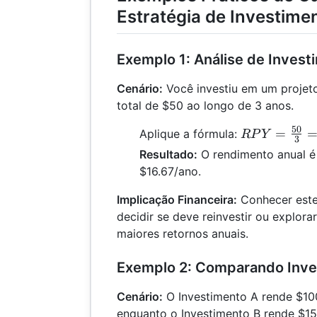
Estratégia de Investime
Exemplo 1: Análise de Invest
Cenário:
Você investiu em um projet
total de $50 ao longo de 3 anos.
50
RPY =
=
Aplique a fórmula:
RP
Y
3
\frac{50}
Resultado:
O rendimento anual 
{3} =
$16.67/ano.
16.67
Implicação Financeira:
Conhecer este
decidir se deve reinvestir ou explor
maiores retornos anuais.
Exemplo 2: Comparando Inve
Cenário:
O Investimento A rende $10
enquanto o Investimento B rende $15