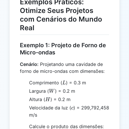
Exemplos Práticos:
Otimize Seus Projetos
com Cenários do Mundo
Real
Exemplo 1: Projeto de Forno de
Micro-ondas
Cenário:
Projetando uma cavidade de
forno de micro-ondas com dimensões:
L
Comprimento (
) = 0.3 m
L
W
Largura (
) = 0.2 m
W
H
Altura (
) = 0.2 m
H
c
Velocidade da luz (
) = 299,792,458
c
m/s
0.3 \times
Calcule o produto das dimensões: