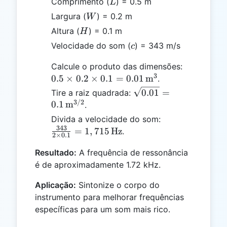
L
Comprimento (
) = 0.5 m
L
W
Largura (
) = 0.2 m
W
H
Altura (
) = 0.1 m
H
c
Velocidade do som (
) = 343 m/s
c
0.5 \times
Calcule o produto das dimensões:
3
0.2 \times
0.5
×
0.2
×
0.1
=
0.01
m
.
0.1 = 0.01
\sqrt{0.01} =
0.01
=
Tire a raiz quadrada:
\,
3/2
0.1 \,
0.1
m
.
\text{m}
\text{m}^{3/2}
\frac{343}
Divida a velocidade do som:
343
{2 \times
=
1
,
715
Hz
.
2
×
0.1
0.1} =
Resultado:
A frequência de ressonância
1,715 \,
é de aproximadamente 1.72 kHz.
\text{Hz}
Aplicação:
Sintonize o corpo do
instrumento para melhorar frequências
específicas para um som mais rico.