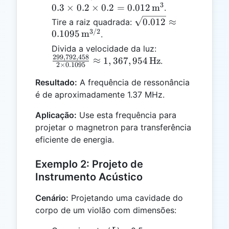
3
0.2 \times
0.3
×
0.2
×
0.2
=
0.012
m
.
0.2 = 0.01
\sqrt{0.012}
0.012
≈
Tire a raiz quadrada:
\,
3/2
\approx 0.1095
0.1095
m
.
\text{m}
\,
\frac{299,792,4
Divida a velocidade da luz:
\text{m}^{3/2}
299
,
792
,
458
{2 \times 0.1095
≈
1
,
367
,
954
Hz
.
2
×
0.1095
\approx 1,367,9
Resultado:
A frequência de ressonância
\, \text{Hz}
é de aproximadamente 1.37 MHz.
Aplicação:
Use esta frequência para
projetar o magnetron para transferência
eficiente de energia.
Exemplo 2: Projeto de
Instrumento Acústico
Cenário:
Projetando uma cavidade do
corpo de um violão com dimensões: