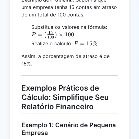
uma empresa tenha 15 contas em atraso
de um total de 100 contas.
P =
Substitua os valores na fórmula:
15
\left(\frac{
=
×
100
(
)
P
100
{100}\right
P =
=
15%
Realize o cálculo:
P
\times 100
15\%
Assim, a porcentagem de atraso é de
15%.
Exemplos Práticos de
Cálculo: Simplifique Seu
Relatório Financeiro
Exemplo 1: Cenário de Pequena
Empresa