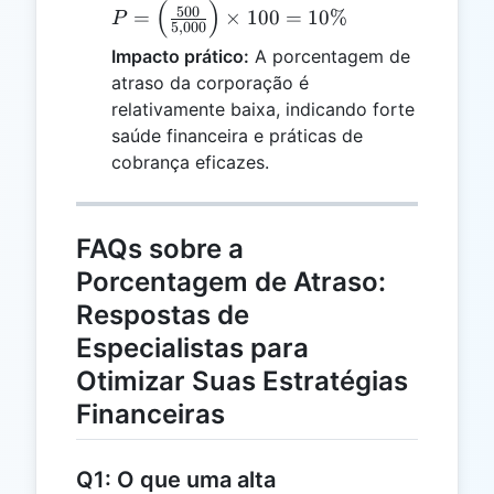
(
)
\left(\fra
500
=
×
100
=
10%
P
5
,
000
{5,000}\ri
Impacto prático:
A porcentagem de
\times 100
atraso da corporação é
10\%
relativamente baixa, indicando forte
saúde financeira e práticas de
cobrança eficazes.
FAQs sobre a
Porcentagem de Atraso:
Respostas de
Especialistas para
Otimizar Suas Estratégias
Financeiras
Q1: O que uma alta