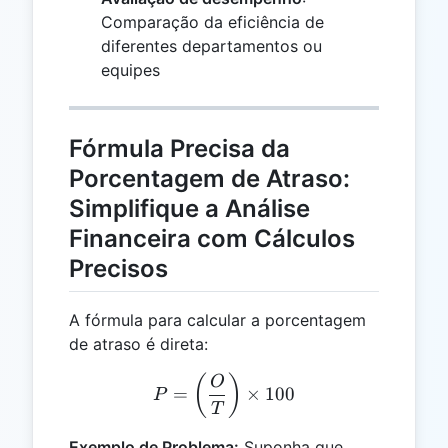
Comparação da eficiência de
diferentes departamentos ou
equipes
Fórmula Precisa da
Porcentagem de Atraso:
Simplifique a Análise
Financeira com Cálculos
Precisos
A fórmula para calcular a porcentagem
de atraso é direta:
P = \left(\frac{O}{T}\rig
(
)
O
=
×
100
P
T
Exemplo de Problema:
Suponha que