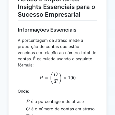
Insights Essenciais para o
Sucesso Empresarial
Informações Essenciais
A porcentagem de atraso mede a
proporção de contas que estão
vencidas em relação ao número total de
contas. É calculada usando a seguinte
fórmula:
P = \left(\frac{O}{T}\rig
(
)
O
=
×
100
P
T
Onde:
P
é a porcentagem de atraso
P
O
é o número de contas em atraso
O