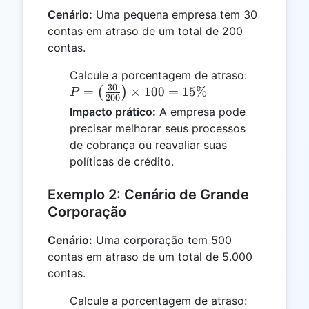
Cenário:
Uma pequena empresa tem 30
contas em atraso de um total de 200
contas.
P =
Calcule a porcentagem de atraso:
30
\left(\fra
=
×
100
=
15%
(
)
P
200
{200}\righ
Impacto prático:
A empresa pode
\times 100
precisar melhorar seus processos
15\%
de cobrança ou reavaliar suas
políticas de crédito.
Exemplo 2: Cenário de Grande
Corporação
Cenário:
Uma corporação tem 500
contas em atraso de um total de 5.000
contas.
P =
Calcule a porcentagem de atraso: