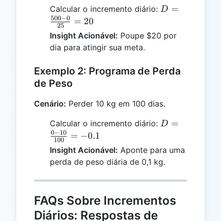
D =
=
Calcular o incremento diário:
D
\frac{500
500
−
0
=
20
25
- 0}{25}
Insight Acionável:
Poupe $20 por
= 20
dia para atingir sua meta.
Exemplo 2: Programa de Perda
de Peso
Cenário:
Perder 10 kg em 100 dias.
D =
=
Calcular o incremento diário:
D
\frac{0
0
−
10
=
−
0.1
100
- 10}
Insight Acionável:
Aponte para uma
{100}
perda de peso diária de 0,1 kg.
= -0.1
FAQs Sobre Incrementos
Diários: Respostas de