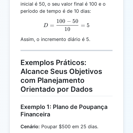
inicial é 50, o seu valor final é 100 e o
período de tempo é de 10 dias:
100
−
50
D = \frac{100 - 50}{10} 
=
=
5
D
10
Assim, o incremento diário é 5.
Exemplos Práticos:
Alcance Seus Objetivos
com Planejamento
Orientado por Dados
Exemplo 1: Plano de Poupança
Financeira
Cenário:
Poupar $500 em 25 dias.