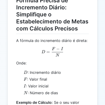
Fórmula Precisa de
Incremento Diário:
Simplifique o
Estabelecimento de Metas
com Cálculos Precisos
A fórmula do incremento diário é direta:
−
F
I
D = \frac{F - I}{N}
=
D
N
Onde:
D
: Incremento diário
D
F
: Valor final
F
I
: Valor inicial
I
N
: Número de dias
N
Exemplo de Cálculo:
Se o seu valor