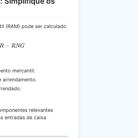
 Simplifique os
il (RAM) pode ser calculado
M = PA + VR - RNG
−
R
RNG
ento mercantil.
e arrendamento.
arrendado.
componentes relevantes
as entradas de caixa