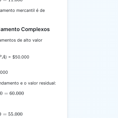
damento mercantil é de
ndamento Complexos
mentos de alto valor
PA
) = $50.000
P
A
.000
damento e o valor residual:
00
0.000 + 10.000 = 60.000
=
60.000
0
0.000 - 5.000 = 55.000
=
55.000