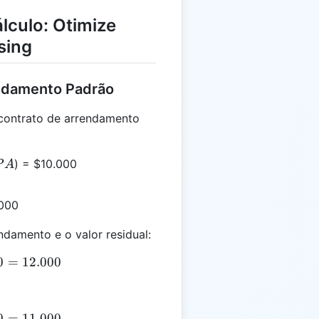
lculo: Otimize
sing
endamento Padrão
contrato de arrendamento
PA
) = $10.000
P
A
.000
damento e o valor residual:
0
0.000 + 2.000 = 12.000
=
12.000
0
2.000 - 1.000 = 11.000
=
11.000