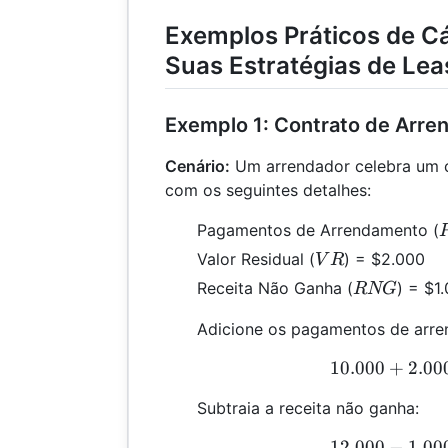
Exemplos Práticos de Cá
Suas Estratégias de Lea
Exemplo 1: Contrato de Arr
Cenário:
Um arrendador celebra um 
com os seguintes detalhes:
Pagamentos de Arrendamento (
VR
Valor Residual (
) = $2.000
V
R
RNG
Receita Não Ganha (
) = $1
RNG
Adicione os pagamentos de arren
10.000
+
2.00
1
Subtraia a receita não ganha:
12.000
−
1.00
1