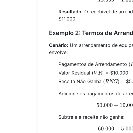
Resultado:
O recebível de arren
$11.000.
Exemplo 2: Termos de Arre
Cenário:
Um arrendamento de equipa
envolve:
Pagamentos de Arrendamento (
VR
Valor Residual (
) = $10.000
V
R
RNG
Receita Não Ganha (
) = $5
RNG
Adicione os pagamentos de arren
50.000
+
10.0
5
Subtraia a receita não ganha:
60.000
−
5.00
6