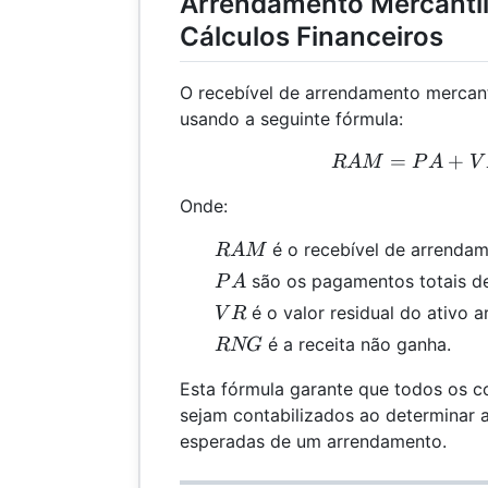
Arrendamento Mercantil:
Cálculos Financeiros
O recebível de arrendamento mercant
usando a seguinte fórmula:
=
+
RA
R
A
M
P
A
V
Onde:
RAM
é o recebível de arrendam
R
A
M
PA
são os pagamentos totais d
P
A
VR
é o valor residual do ativo 
V
R
RNG
é a receita não ganha.
RNG
Esta fórmula garante que todos os 
sejam contabilizados ao determinar 
esperadas de um arrendamento.